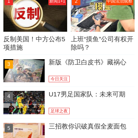
1
2
新闻1+1
中国法治观察
反制美国！中方公布5
上班“摸鱼”公司有权开
项措施
除吗？
新版《防卫白皮书》藏祸心
3
今日关注
U17男足国家队：未来可期
4
足球之夜
三招教你识破真假全麦面包
5