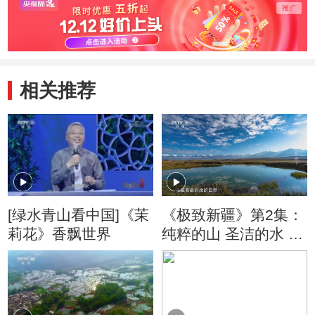
相关推荐
[绿水青山看中国]《茉
《极致新疆》第2集：
莉花》香飘世界
纯粹的山 圣洁的水 养
育了最质朴的人类