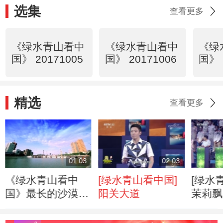
选集
查看更多
《绿水青山看中
《绿水青山看中
《绿
国》 20171005
国》 20171006
国》 
精选
查看更多
01:03
02:03
《绿水青山看中
[绿水青山看中国]
[绿水
国》最长的沙漠公
阳关大道
茉莉飘
路 猜猜我在哪