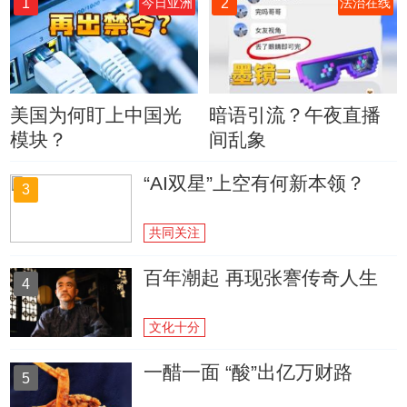
1
2
今日亚洲
法治在线
美国为何盯上中国光
暗语引流？午夜直播
模块？
间乱象
“AI双星”上空有何新本领？
3
共同关注
百年潮起 再现张謇传奇人生
4
文化十分
一醋一面 “酸”出亿万财路
5