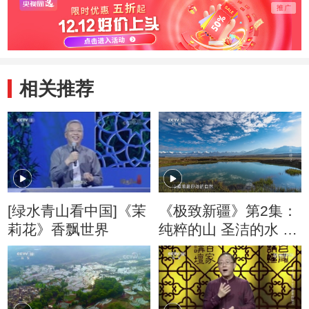
相关推荐
[绿水青山看中国]《茉
《极致新疆》第2集：
莉花》香飘世界
纯粹的山 圣洁的水 养
育了最质朴的人类