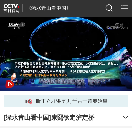
《绿水青山看中国》
听王立群讲历史 千古一帝秦始皇
[绿水青山看中国]康熙钦定泸定桥