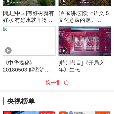
[地理中国]有好树就有
[百家讲坛]爱上语文 5
好水 有好水就开得好
文化意象的魅力
田
“水”与四大民间传说
《中华揭秘》
[特别节目]《开局之
20180503 解密泸定
年》生态
桥
换一批
央视榜单