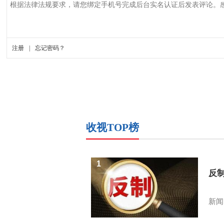
收视TOP榜
1
反
新闻