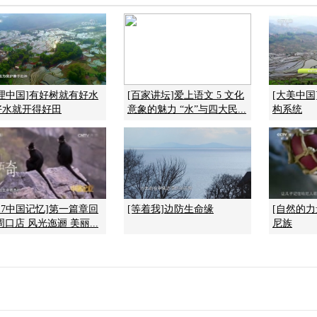
地理中国]有好树就有好水
[百家讲坛]爱上语文 5 文化
[大美中
好水就开得好田
意象的魅力 “水”与四大民...
构系统
017中国记忆]第一篇章回
[等着我]边防生命缘
[自然的力
周口店 风光迤逦 美丽...
尼族