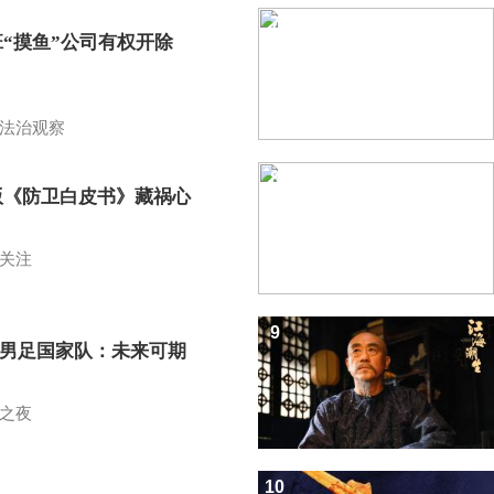
7
班“摸鱼”公司有权开除
？
法治观察
8
版《防卫白皮书》藏祸心
关注
9
7男足国家队：未来可期
之夜
10