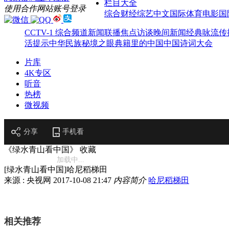
栏目大全
使用合作网站账号登录
综合
财经
综艺
中文国际
体育
电影
国
CCTV-1 综合频道
新闻联播
焦点访谈
晚间新闻
经典咏流传
活提示
中华民族
秘境之眼
典籍里的中国
中国诗词大会
片库
4K专区
听音
热榜
微视频
分享
手机看
《绿水青山看中国》
收藏
加载中...
[绿水青山看中国]哈尼稻梯田
来源 : 央视网
2017-10-08 21:47
内容简介
哈尼稻梯田
相关推荐