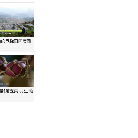
国]哈尼梯田四度同
量]第五集 共生 哈