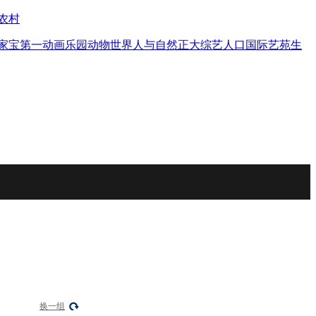
农村
家宝
第一动画乐园
动物世界
人与自然
正大综艺
人口
国际艺苑
生
换一组