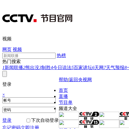
视频
网页
视频
热榜
热门搜索
1
新闻联播
2
熊出没
3
制胜
4
今日说法
5
百家讲坛
6
天网
7
天气预报
8
帮助
|
返回央视网
登录
首页
×
直播
节目单
频道大全
登录
下次自动登录
忘记密码
立即注册