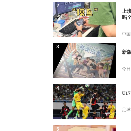
2
上
吗
中国
3
新
今日
4
U1
足球
5