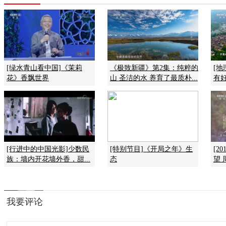
[绿水青山看中国]《茉莉
《极致新疆》第2集：纯粹的
[
花》香飘世界
山 圣洁的水 养育了最质朴...
有
[行进中的中国光影]少数民
[特别节目]《开局之年》生
[2
族：墙内开花墙外香，甜...
态
望 