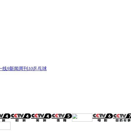
一线
9
新闻周刊
10
乒乓球