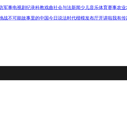
防军事
电视剧
纪录
科教
戏曲
社会与法
新闻
少儿
音乐
体育赛事
农业
挑战不可能
故事里的中国
今日说法
时代楷模发布厅
开讲啦
我有传