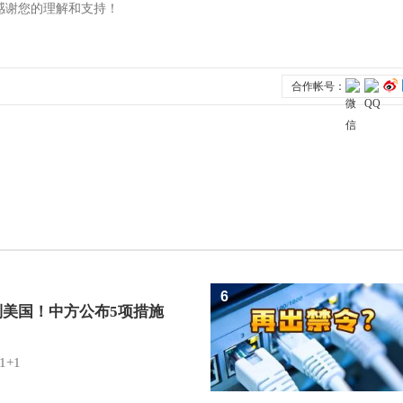
6
制美国！中方公布5项措施
1+1