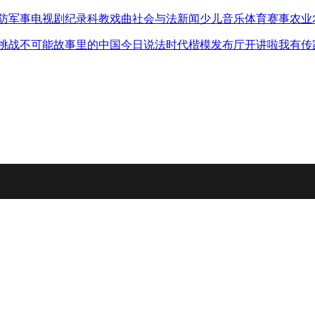
防军事
电视剧
纪录
科教
戏曲
社会与法
新闻
少儿
音乐
体育赛事
农业
挑战不可能
故事里的中国
今日说法
时代楷模发布厅
开讲啦
我有传