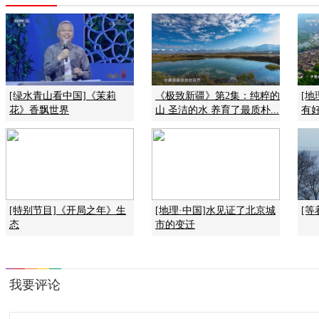
[绿水青山看中国]《茉莉
《极致新疆》第2集：纯粹的
[
花》香飘世界
山 圣洁的水 养育了最质朴...
有
[特别节目]《开局之年》生
[地理·中国]水见证了北京城
[等
态
市的变迁