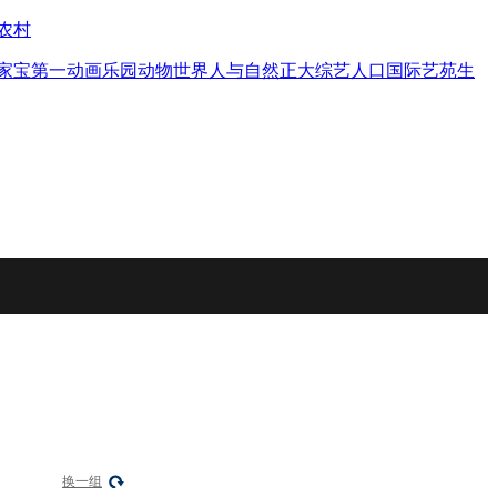
农村
家宝
第一动画乐园
动物世界
人与自然
正大综艺
人口
国际艺苑
生
换一组