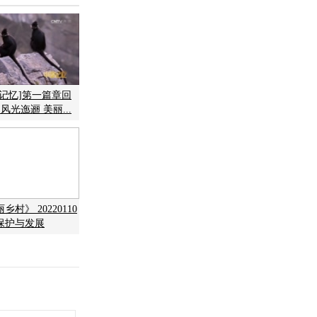
中国记忆]第一篇章回
风光迤逦 美丽...
村》 20220110
保护与发展