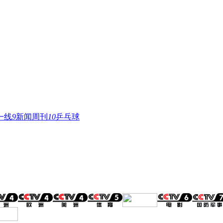
一线
9
新闻周刊
10
乒乓球