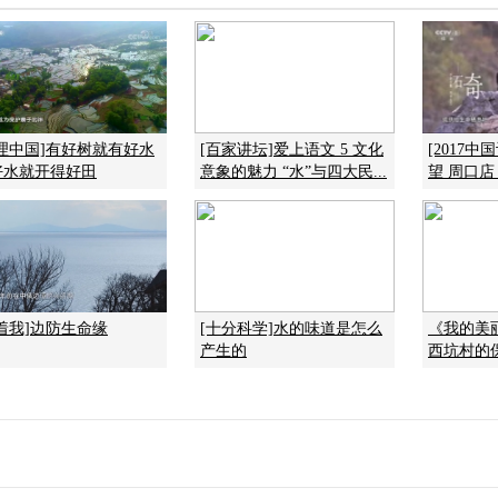
地理中国]有好树就有好水
[百家讲坛]爱上语文 5 文化
[2017
好水就开得好田
意象的魅力 “水”与四大民...
望 周口店 
着我]边防生命缘
[十分科学]水的味道是怎么
《我的美丽乡
产生的
西坑村的