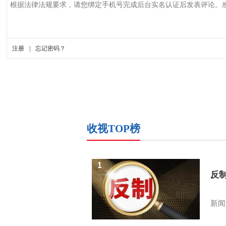
收视TOP榜
1
反
新闻