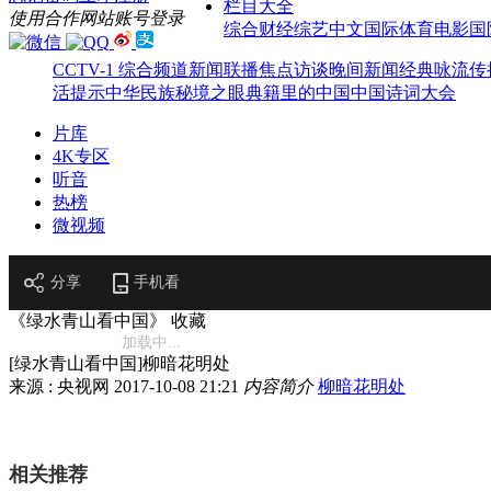
栏目大全
使用合作网站账号登录
综合
财经
综艺
中文国际
体育
电影
国
CCTV-1 综合频道
新闻联播
焦点访谈
晚间新闻
经典咏流传
活提示
中华民族
秘境之眼
典籍里的中国
中国诗词大会
片库
4K专区
听音
热榜
微视频
分享
手机看
《绿水青山看中国》
收藏
加载中...
[绿水青山看中国]柳暗花明处
来源 : 央视网
2017-10-08 21:21
内容简介
柳暗花明处
相关推荐