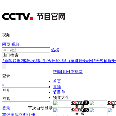
视频
网页
视频
热榜
热门搜索
1
新闻联播
2
熊出没
3
制胜
4
今日说法
5
百家讲坛
6
天网
7
天气预报
8
帮助
|
返回央视网
登录
首页
×
直播
节目单
频道大全
登录
下次自动登录
忘记密码
立即注册