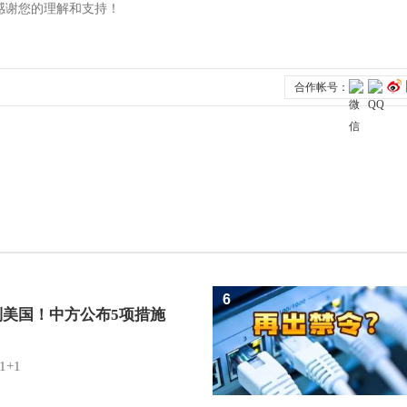
6
制美国！中方公布5项措施
1+1