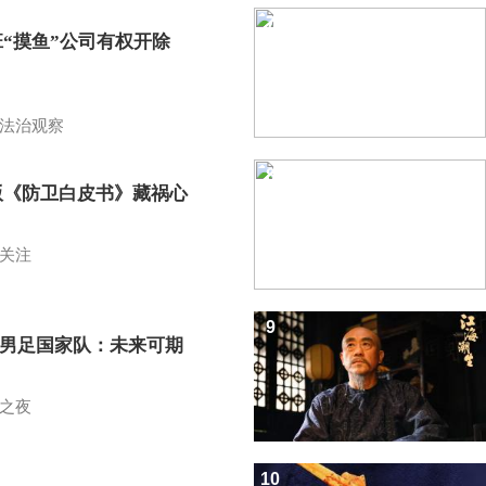
7
班“摸鱼”公司有权开除
？
法治观察
8
版《防卫白皮书》藏祸心
关注
9
7男足国家队：未来可期
之夜
10