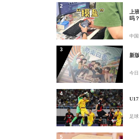
2
上
吗
中国
3
新
今日
4
U1
足球
5