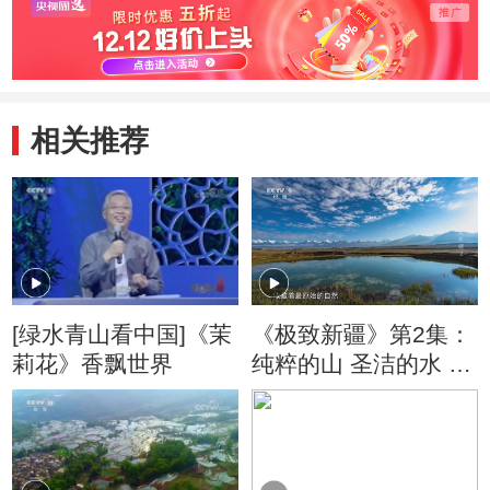
相关推荐
[绿水青山看中国]《茉
《极致新疆》第2集：
莉花》香飘世界
纯粹的山 圣洁的水 养
育了最质朴的人类