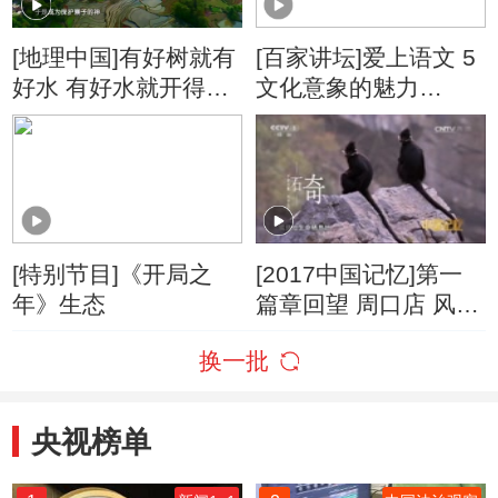
[地理中国]有好树就有
[百家讲坛]爱上语文 5
好水 有好水就开得好
文化意象的魅力
田
“水”与四大民间传说
[特别节目]《开局之
[2017中国记忆]第一
年》生态
篇章回望 周口店 风光
迤逦 美丽中国
换一批
央视榜单