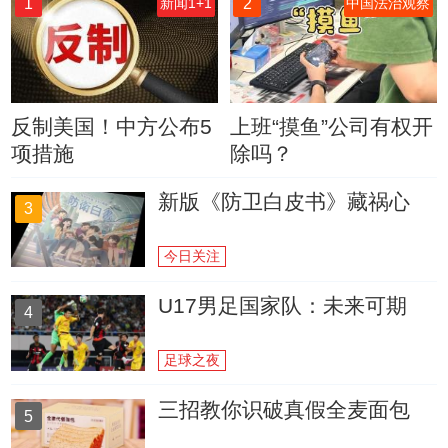
1
2
新闻1+1
中国法治观察
反制美国！中方公布5
上班“摸鱼”公司有权开
项措施
除吗？
新版《防卫白皮书》藏祸心
3
今日关注
U17男足国家队：未来可期
4
足球之夜
三招教你识破真假全麦面包
5