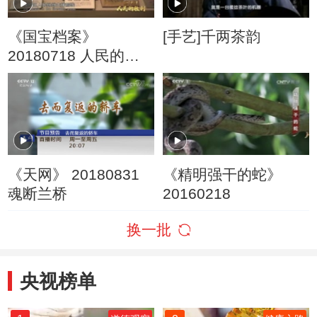
《国宝档案》
[手艺]千两茶韵
20180718 人民的胜
利·决战淮海——百姓
争相去参军
《天网》 20180831
《精明强干的蛇》
魂断兰桥
20160218
换一批
央视榜单