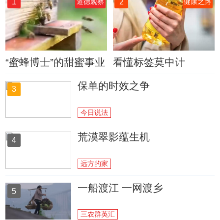
1
2
道德观察
健康之路
“蜜蜂博士”的甜蜜事业
看懂标签莫中计
保单的时效之争
3
今日说法
荒漠翠影蕴生机
4
远方的家
一船渡江 一网渡乡
5
三农群英汇