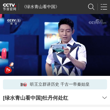
《绿水青山看中国》
听王立群讲历史 千古一帝秦始皇
[绿水青山看中国]牡丹何处红