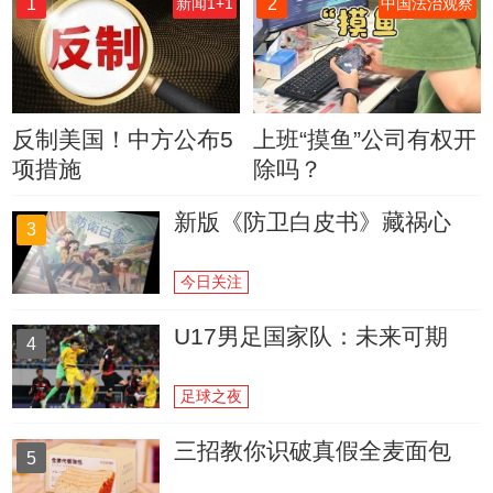
1
2
新闻1+1
中国法治观察
反制美国！中方公布5
上班“摸鱼”公司有权开
项措施
除吗？
新版《防卫白皮书》藏祸心
3
今日关注
U17男足国家队：未来可期
4
足球之夜
三招教你识破真假全麦面包
5