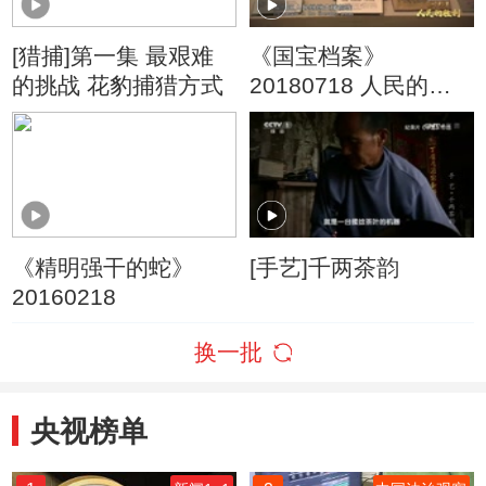
[猎捕]第一集 最艰难
《国宝档案》
的挑战 花豹捕猎方式
20180718 人民的胜
利·决战淮海——百姓
争相去参军
《精明强干的蛇》
[手艺]千两茶韵
20160218
换一批
央视榜单