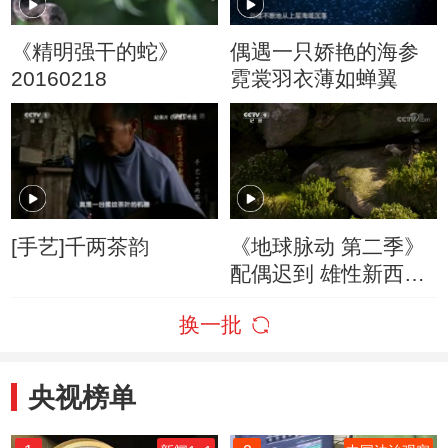
《精明强干的蛇》
偶遇一只娇艳的海参
20160218
霓裳羽衣薄如蝉翼
[手艺]千两茶韵
《地球脉动 第二季》
配偶迟到 雄性新西兰
信天翁翘首以盼
换一批
央视榜单