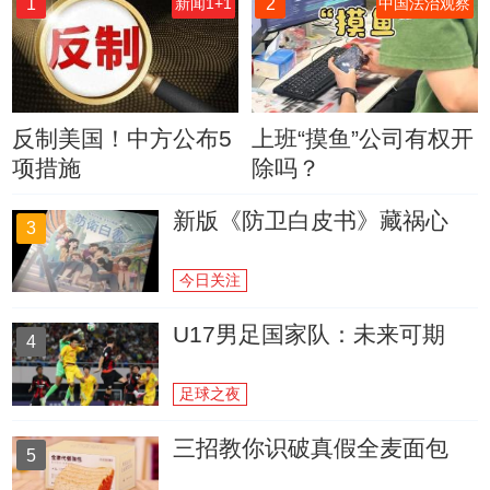
1
2
新闻1+1
中国法治观察
反制美国！中方公布5
上班“摸鱼”公司有权开
项措施
除吗？
新版《防卫白皮书》藏祸心
3
今日关注
U17男足国家队：未来可期
4
足球之夜
三招教你识破真假全麦面包
5