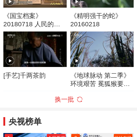
《国宝档案》
《精明强干的蛇》
20180718 人民的胜
20160218
利·决战淮海——百姓
争相去参军
[手艺]千两茶韵
《地球脉动 第二季》
环境艰苦 冕狐猴要掌
握特殊的生活方式
换一批
央视榜单