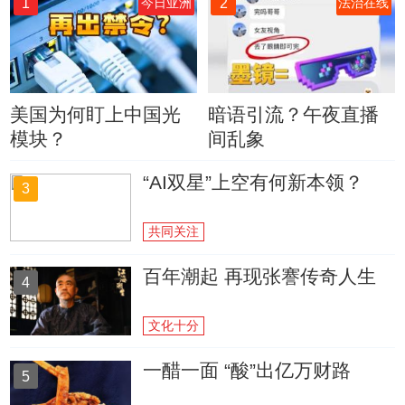
1
2
今日亚洲
法治在线
美国为何盯上中国光
暗语引流？午夜直播
模块？
间乱象
“AI双星”上空有何新本领？
3
共同关注
百年潮起 再现张謇传奇人生
4
文化十分
一醋一面 “酸”出亿万财路
5