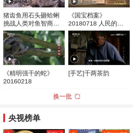
猪齿鱼用石头砸蛤蜊
《国宝档案》
挑战人类对鱼智商的
20180718 人民的胜
认知
利·决战淮海——百姓
争相去参军
《精明强干的蛇》
[手艺]千两茶韵
20160218
换一批
央视榜单