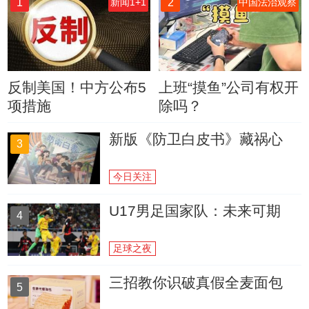
1
2
新闻1+1
中国法治观察
反制美国！中方公布5
上班“摸鱼”公司有权开
项措施
除吗？
新版《防卫白皮书》藏祸心
3
今日关注
U17男足国家队：未来可期
4
足球之夜
三招教你识破真假全麦面包
5