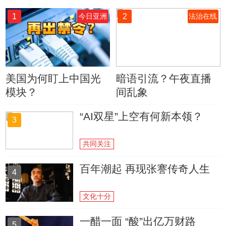
1
2
今日亚洲
法治在线
美国为何盯上中国光
暗语引流？午夜直播
模块？
间乱象
“AI双星”上空有何新本领？
3
共同关注
百年潮起 再现张謇传奇人生
4
文化十分
一醋一面 “酸”出亿万财路
5