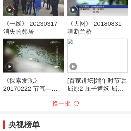
《一线》 20230317
《天网》 20180831
消失的邻居
魂断兰桥
《探索发现》
[百家讲坛]端午时节话
20170222 节气——
屈原2 屈子遭嫉 屈原
时间里的中国智慧
变法 强楚的梦想
换一批
（五）风涌稻香
央视榜单