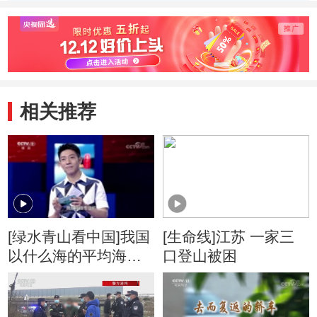
久站 
习少年
相关推荐
[绿水青山看中国]我国
[生命线]江苏 一家三
以什么海的平均海平
口登山被困
面作为零海拔？