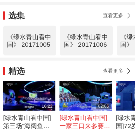
选集
查看更多
《绿水青山看中
《绿水青山看中
《绿
国》 20171005
国》 20171006
国》 
精选
查看更多
16:22
02:05
[绿水青山看中国]
[绿水青山看中国]
[绿水
第三场“海阔鱼跃”
一家三口来参赛
国]7
叶彤PK王跃
女儿才9岁
手吴泽