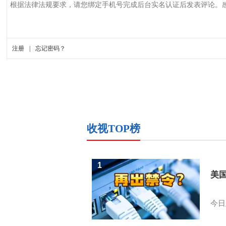
收视TOP榜
1
美
今日