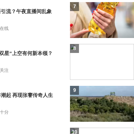
7
语引流？午夜直播间乱象
在线
8
I双星”上空有何新本领？
关注
9
年潮起 再现张謇传奇人生
十分
10