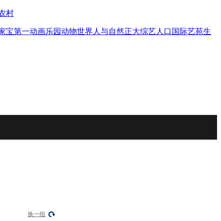
农村
家宝
第一动画乐园
动物世界
人与自然
正大综艺
人口
国际艺苑
生
换一组