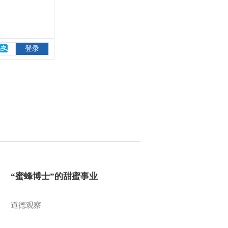
“蜜蜂博士”的甜蜜事业
道德观察