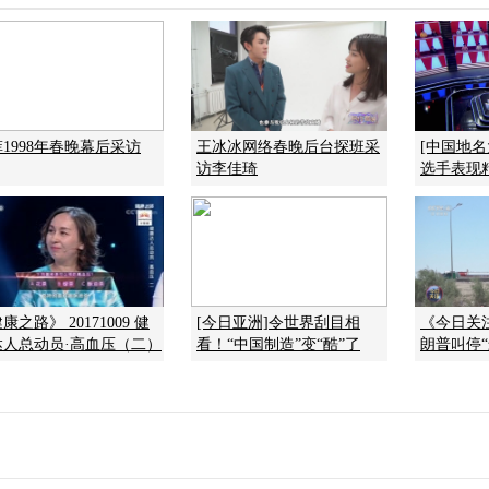
1998年春晚幕后采访
王冰冰网络春晚后台探班采
[中国地
访李佳琦
选手表现
康之路》 20171009 健
[今日亚洲]令世界刮目相
《今日关注》
达人总动员·高血压（二）
看！“中国制造”变“酷”了
朗普叫停“