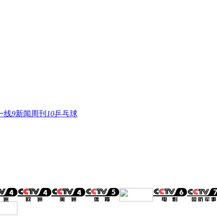
一线
9
新闻周刊
10
乒乓球