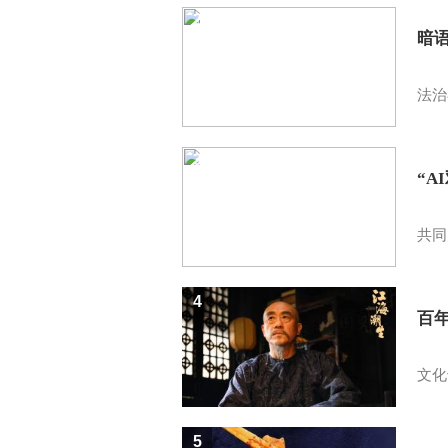
2
暗
法治
3
“A
共同
4
百
文化
5