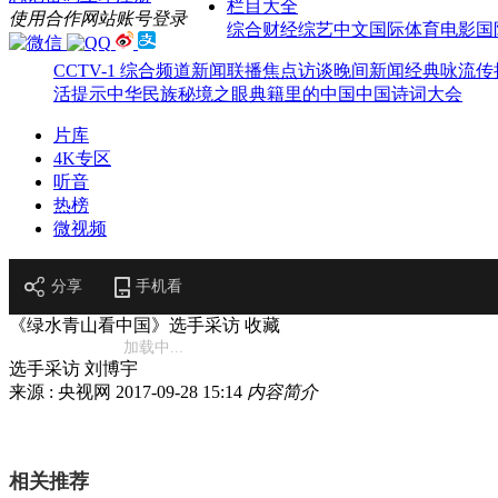
栏目大全
使用合作网站账号登录
综合
财经
综艺
中文国际
体育
电影
国
CCTV-1 综合频道
新闻联播
焦点访谈
晚间新闻
经典咏流传
活提示
中华民族
秘境之眼
典籍里的中国
中国诗词大会
片库
4K专区
听音
热榜
微视频
分享
手机看
《绿水青山看中国》选手采访
收藏
加载中...
选手采访 刘博宇
来源 : 央视网
2017-09-28 15:14
内容简介
相关推荐