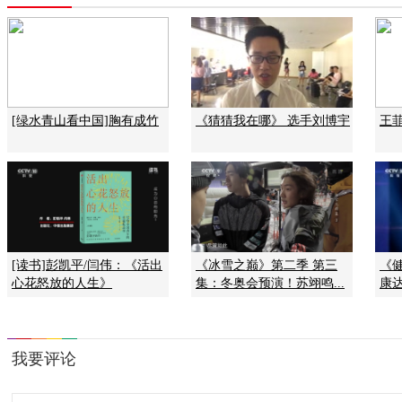
[绿水青山看中国]胸有成竹
《猜猜我在哪》 选手刘博宇
王菲
[读书]彭凯平/闫伟：《活出
《冰雪之巅》第二季 第三
《健
心花怒放的人生》
集：冬奥会预演！苏翊鸣...
康