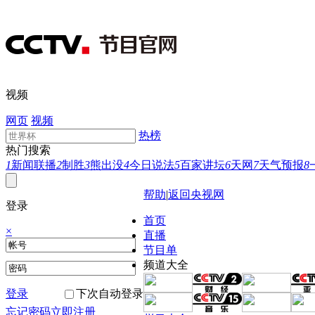
视频
网页
视频
热榜
热门搜索
1
新闻联播
2
制胜
3
熊出没
4
今日说法
5
百家讲坛
6
天网
7
天气预报
8
帮助
|
返回央视网
登录
首页
×
直播
节目单
频道大全
登录
下次自动登录
忘记密码
立即注册