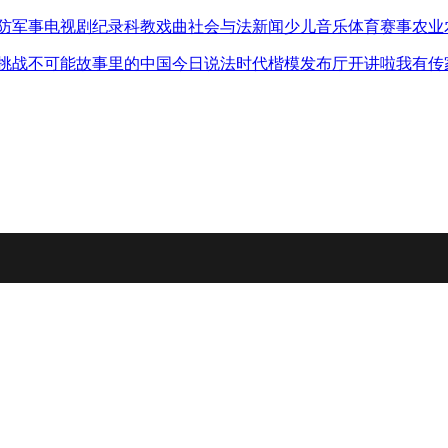
防军事
电视剧
纪录
科教
戏曲
社会与法
新闻
少儿
音乐
体育赛事
农业
挑战不可能
故事里的中国
今日说法
时代楷模发布厅
开讲啦
我有传