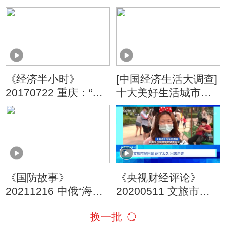
来，这些热带水果你
洪：风情春常在 美味
吃过吗？
尝不停
《经济半小时》
[中国经济生活大调查]
20170722 重庆：“地
十大美好生活城市
球癌症”有“解药”
——昆明
《国防故事》
《央视财经评论》
20211216 中俄“海上
20200511 文旅市场
联合-2021”联合军事
回暖 闷了太久 出来走
换一批
演习
走