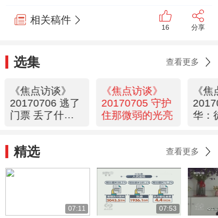
相关稿件
16
分享
选集
查看更多
《焦点访谈》
《焦点访谈》
《焦
20170706 逃了
20170705 守护
201
门票 丢了什
住那微弱的光亮
华：
么？
张豪
精选
查看更多
07:11
07:53