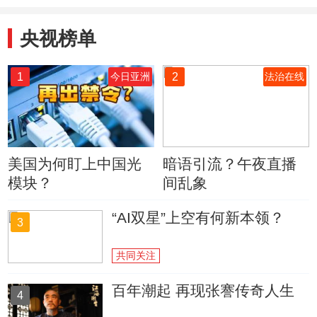
央视榜单
1
2
今日亚洲
法治在线
美国为何盯上中国光
暗语引流？午夜直播
模块？
间乱象
“AI双星”上空有何新本领？
3
共同关注
百年潮起 再现张謇传奇人生
4