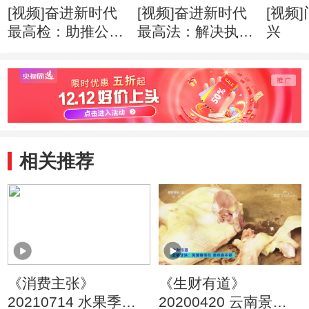
[视频]奋进新时代
[视频]奋进新时代
[视频
最高检：助推公益
最高法：解决执行
兴
诉讼
难
相关推荐
《消费主张》
《生财有道》
20210714 水果季到
20200420 云南景