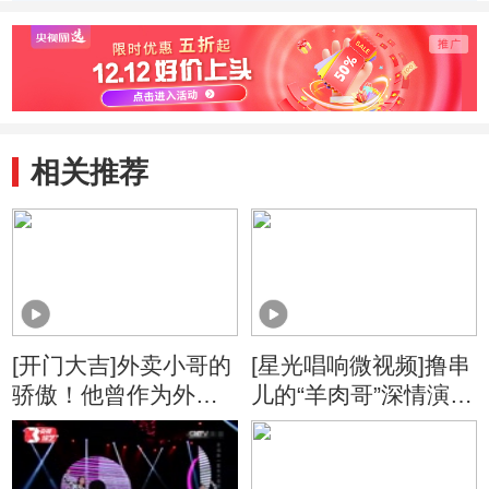
要你》 老狼听了
子》惹评委发抖
《figh
也得点赞！
整个夏
相关推荐
[开门大吉]外卖小哥的
[星光唱响微视频]撸串
骄傲！他曾作为外卖
儿的“羊肉哥”深情演唱
小哥代表参加了群众
《我要你》 老狼听了
游行方阵
也得点赞！