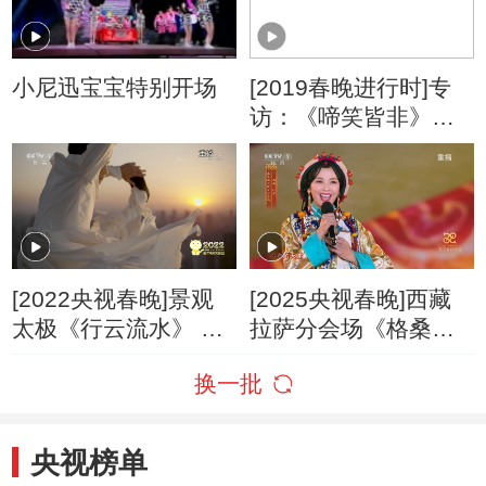
小尼迅宝宝特别开场
[2019春晚进行时]专
访：《啼笑皆非》贾
玲 张小斐 许君聪
[2022央视春晚]景观
[2025央视春晚]西藏
太极《行云流水》 表
拉萨分会场《格桑花
演：杨顺洪 梁壁荧 杨
开》 演唱：才旦卓玛
换一批
德战（字幕版）
刘涛 扎西平措 等（字
幕版）
央视榜单