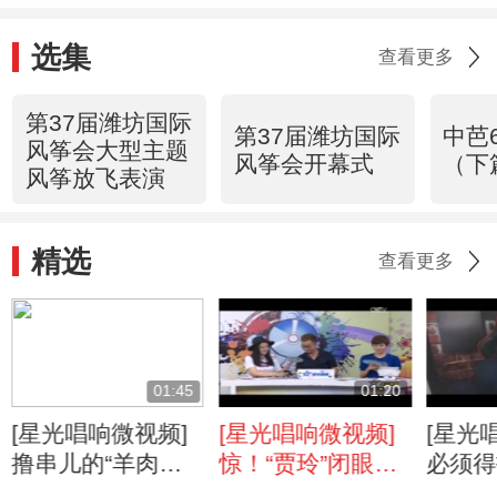
选集
查看更多
第37届潍坊国际
第37届潍坊国际
中芭
风筝会大型主题
风筝会开幕式
（下
风筝放飞表演
精选
查看更多
01:45
01:20
[星光唱响微视频]
[星光唱响微视频]
[星光
撸串儿的“羊肉
惊！“贾玲”闭眼飚
必须得
哥”深情演唱《我
高音 直播版《野
主播P