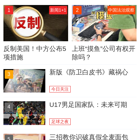
1
2
新闻1+1
中国法治观察
反制美国！中方公布5
上班“摸鱼”公司有权开
项措施
除吗？
新版《防卫白皮书》藏祸心
3
今日关注
U17男足国家队：未来可期
4
足球之夜
三招教你识破真假全麦面包
5