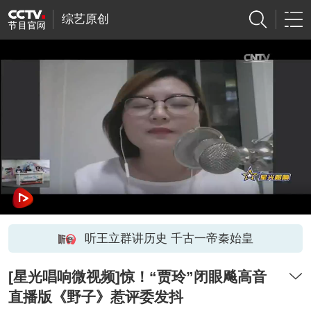
综艺原创
听王立群讲历史 千古一帝秦始皇
[星光唱响微视频]惊！“贾玲”闭眼飚高音
直播版《野子》惹评委发抖