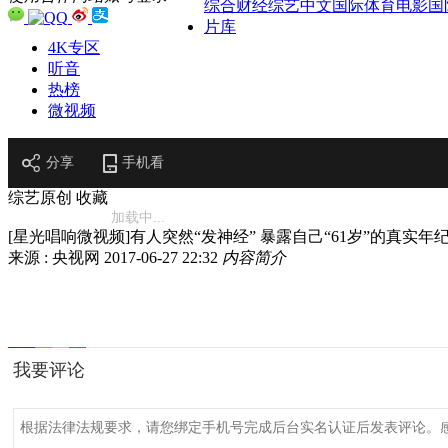
综合
财经
综艺
中文国际
体育
电影
国
片库
4K专区
听音
热榜
微视频
分享
手机看
综艺原创
收藏
加载中...
[星光唱响微视频]有人突然“发神经” 暴露自己“61岁”的真实年
来源 : 央视网
2017-06-27 22:32
内容简介