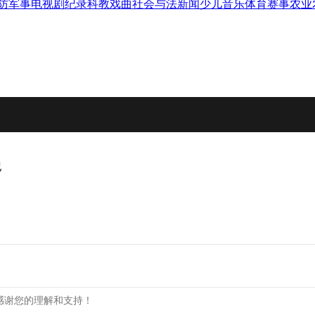
防军事
电视剧
纪录
科教
戏曲
社会与法
新闻
少儿
音乐
体育赛事
农业
纪