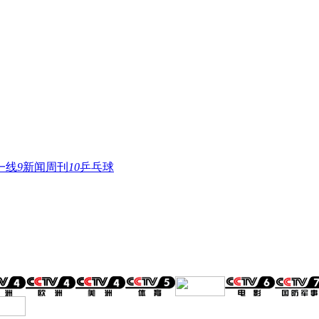
一线
9
新闻周刊
10
乒乓球