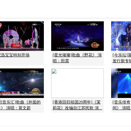
尼迅宝宝特别开场
[星光璀璨]歌曲《野花》 演
[今乐坛]
唱：田震
发行新专辑 
精彩音乐汇]歌曲《外面的
[香港回归祖国20周年]《茉
[音乐传奇
界》 演唱：莫文蔚
莉花》改编自江苏民歌 演...
间》 演