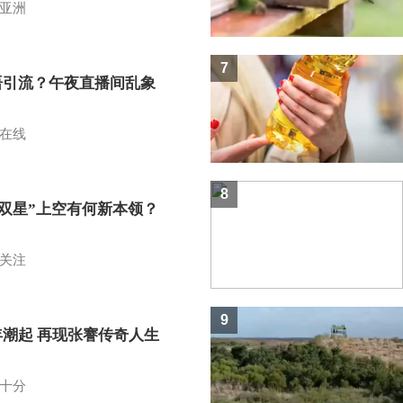
亚洲
7
语引流？午夜直播间乱象
在线
8
I双星”上空有何新本领？
关注
9
年潮起 再现张謇传奇人生
十分