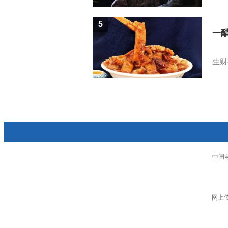
5
一醋
生财
中国
网上传