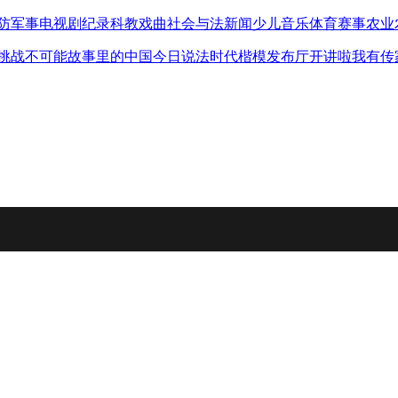
防军事
电视剧
纪录
科教
戏曲
社会与法
新闻
少儿
音乐
体育赛事
农业
挑战不可能
故事里的中国
今日说法
时代楷模发布厅
开讲啦
我有传