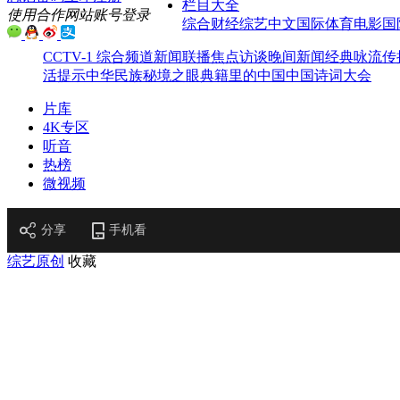
栏目大全
使用合作网站账号登录
综合
财经
综艺
中文国际
体育
电影
国
CCTV-1 综合频道
新闻联播
焦点访谈
晚间新闻
经典咏流传
活提示
中华民族
秘境之眼
典籍里的中国
中国诗词大会
片库
4K专区
听音
热榜
微视频
分享
手机看
综艺原创
收藏