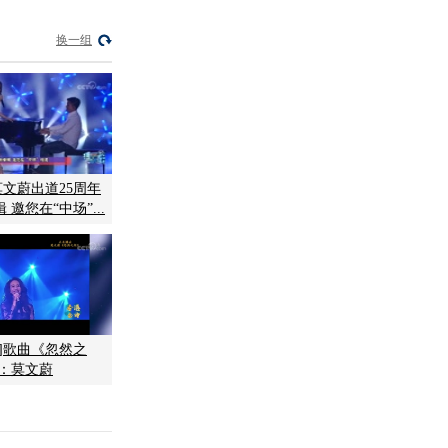
换一组
莫文蔚出道25周年
邀您在“中场”...
]歌曲《忽然之
唱：莫文蔚