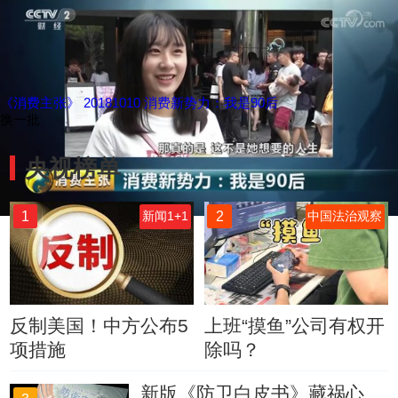
《消费主张》 20181010 消费新势力：我是90后
换一批
央视榜单
1
2
新闻1+1
中国法治观察
反制美国！中方公布5
上班“摸鱼”公司有权开
项措施
除吗？
新版《防卫白皮书》藏祸心