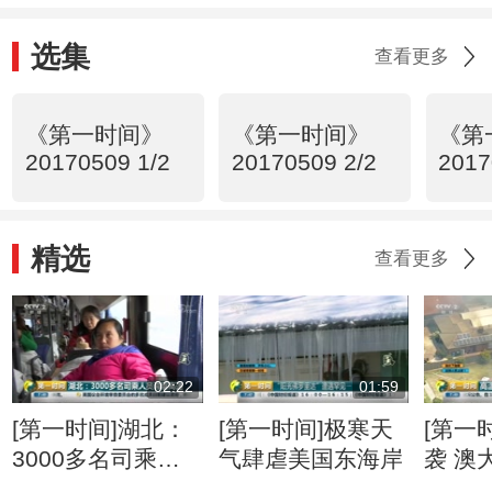
选集
查看更多
《第一时间》
《第一时间》
《第
20170509 1/2
20170509 2/2
2017
精选
查看更多
02:22
01:59
[第一时间]湖北：
[第一时间]极寒天
[第一
3000多名司乘人
气肆虐美国东海岸
袭 澳
员滞留高速
发生