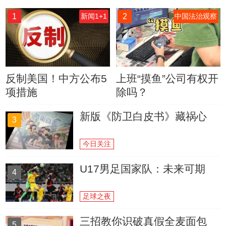
1
2
新闻1+1
中国法治观察
反制美国！中方公布5
上班“摸鱼”公司有权开
项措施
除吗？
新版《防卫白皮书》藏祸心
3
今日关注
U17男足国家队：未来可期
4
足球之夜
三招教你识破真假全麦面包
5