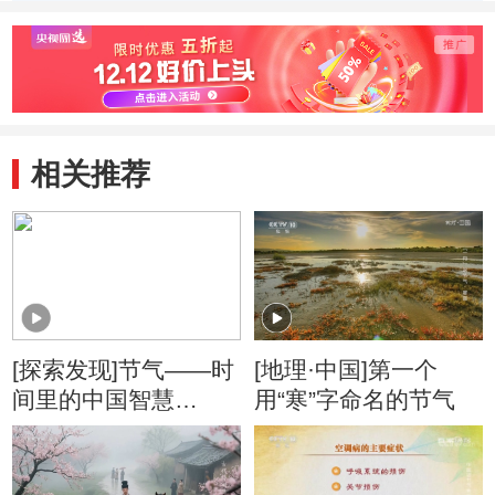
春 大寒
春 小寒
春 冬
相关推荐
[探索发现]节气——时
[地理·中国]第一个
间里的中国智慧
用“寒”字命名的节气
（八）数九盼春 冬至