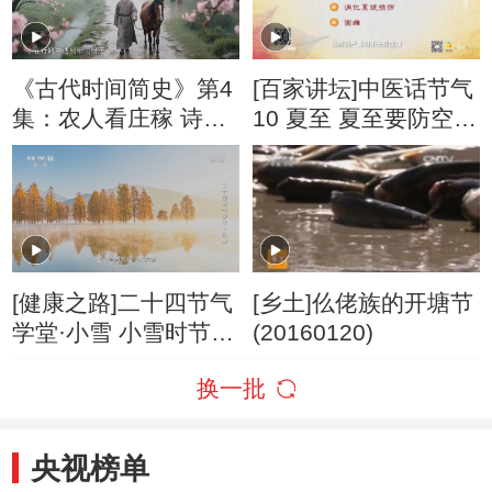
《古代时间简史》第4
[百家讲坛]中医话节气
集：农人看庄稼 诗人
10 夏至 夏至要防空调
有闲愁
病
[健康之路]二十四节气
[乡土]仫佬族的开塘节
学堂·小雪 小雪时节的
(20160120)
奇妙地象
换一批
央视榜单