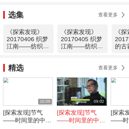
选集
查看更多
《探索发现》
《探索发现》
《探
20170406 织梦
20170405 织梦
201
江南——纺织巨
江南——纺织巨
的古
子刘国钧（二）
子刘国钧（一）
初露锋芒
寻梦江南
精选
查看更多
10:09
09:02
[探索发现]节气
[探索发现]节气
[探索
——时间里的中国
——时间里的中国
——时
智慧（八）数九盼
智慧（八）数九盼
智慧（