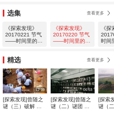
选集
查看更多
《探索发现》
《探索发现》
《探
20170221 节气
20170220 节气
2017
——时间里的中
——时间里的中
时间
国智慧（四）炎
国智慧（三）夏
慧（
蒸三伏
长万物
明
精选
查看更多
12:39
06:53
[探索发现]曾随之
[探索发现]曾随之
[探索
谜（三）破解 寻
谜（二）谜团 叶
谜（二
找破解曾随之谜
家山曾国墓地佐证
枣走