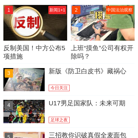
1
2
新闻1+1
中国法治观察
反制美国！中方公布5
上班“摸鱼”公司有权开
项措施
除吗？
新版《防卫白皮书》藏祸心
3
今日关注
U17男足国家队：未来可期
4
足球之夜
三招教你识破真假全麦面包
5