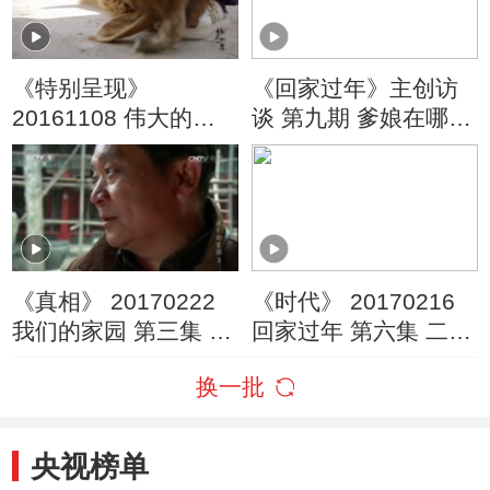
《特别呈现》
《回家过年》主创访
20161108 伟大的一
谈 第九期 爹娘在哪
餐 第二集 打开食物的
儿，哪儿就是家
灵魂
《真相》 20170222
《时代》 20170216
我们的家园 第三集 地
回家过年 第六集 二胎
标
来了
换一批
央视榜单