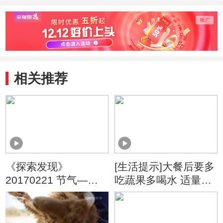
定论
令人
相关推荐
《探索发现》
[生活提示]大餐后要多
20170221 节气——
吃蔬果多喝水 适量运
时间里的中国智慧
动
（四）炎蒸三伏