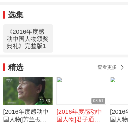
选集
《2016年度感
动中国人物颁奖
典礼》完整版1
精选
查看更多
11:33
08:51
[2016年度感动中
[2016年度感动中
[20
国人物]芳兰振蕙
国人物]君子通大
国人物
叶 支月英
道 秦玥飞
霓 张