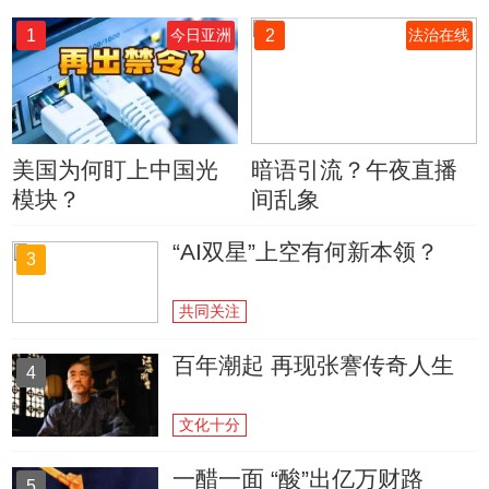
1
2
今日亚洲
法治在线
美国为何盯上中国光
暗语引流？午夜直播
模块？
间乱象
“AI双星”上空有何新本领？
3
共同关注
百年潮起 再现张謇传奇人生
4
文化十分
一醋一面 “酸”出亿万财路
5