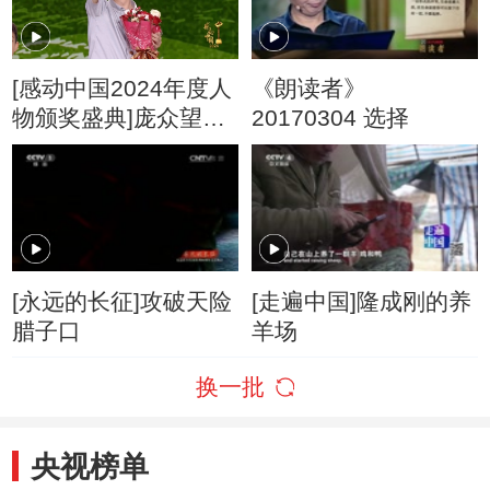
[感动中国2024年度人
《朗读者》
物颁奖盛典]庞众望：
20170304 选择
励志启华章
[永远的长征]攻破天险
[走遍中国]隆成刚的养
腊子口
羊场
换一批
央视榜单