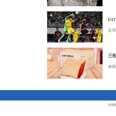
4
U1
足球
5
三
健康
中国