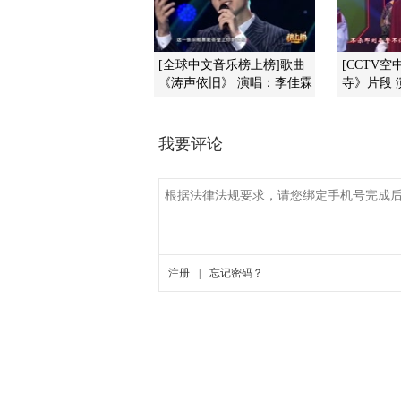
[全球中文音乐榜上榜]歌曲
[CCTV
《涛声依旧》 演唱：李佳霖
寺》片段 演