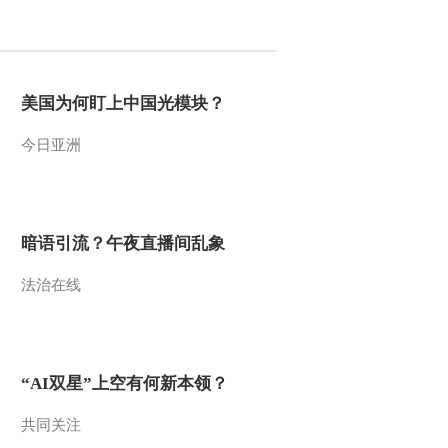
2017-01-31 17:13:44
[过把瘾]锡剧《廉锦枫》
选段 表演：倪丹坪
美国为何盯上中国光模块？
今日亚洲
2017-01-31 17:11:43
[过把瘾]锡剧《玉蜻蜓》
选段 演唱：曹媛媛 卞昊
旸
暗语引流？午夜直播间乱象
2017-01-30 17:45:43
法治在线
[过把瘾]锡剧《珍珠塔》
选段 演唱：李琰琳
2017-01-30 17:37:43
“AI双星”上空有何新本领？
[过把瘾]锡剧《珍珠塔》
选段 演唱：沈嘉宏
共同关注