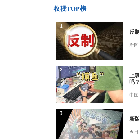
收视TOP榜
1
反
新闻
2
上
吗
中国
3
新
今日