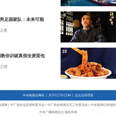
9
7男足国家队：未来可期
之夜
10
招教你识破真假全麦面包
之路
中央电视台网站
|
关于CCTV.COM
|
总台总经理室
电视网
|
中广协会信息资料委员会
|
中广协会电视文艺工作委员会
|
中央新闻纪录电影
中央广播电视总台 版权所有