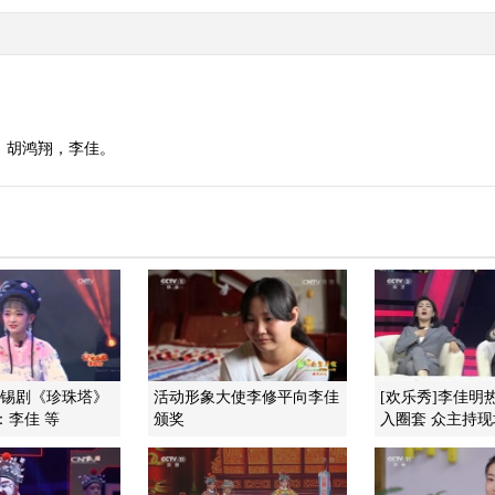
：胡鸿翔，李佳。
]锡剧《珍珠塔》
活动形象大使李修平向李佳
[欢乐秀]李佳明
：李佳 等
颁奖
入圈套 众主持现场