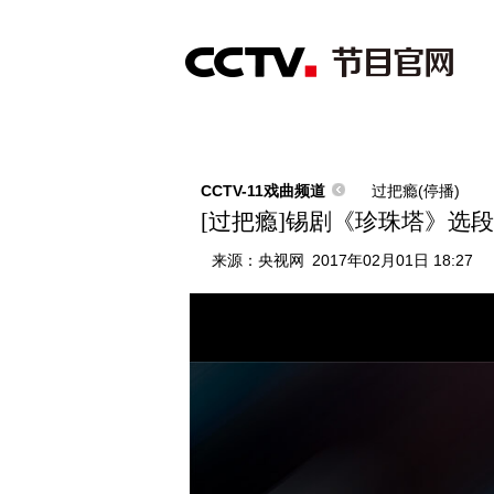
首页
直播
节目单
综合
新闻
财经
综艺
中文国际
体
CCTV-11戏曲频道
过把瘾(停播)
[过把瘾]锡剧《珍珠塔》选
来源：
央视网
2017年02月01日 18:27