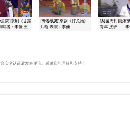
空中剧院]京剧《甘露
[青春戏苑]京剧《打龙袍》
[梨园周刊]微有
唱者：李佳 王...
片断 表演：李佳
青年 接班——李