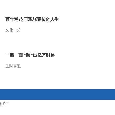
2017-01-30 17:29:43
[过把瘾]锡剧《江姐》选
百年潮起 再现张謇传奇人生
段 演唱：马艺菲
文化十分
2017-01-30 17:21:44
[过把瘾]锡剧《单下山》
选段 演唱：徐宇晨
一醋一面 “酸”出亿万财路
2017-01-30 17:13:44
生财有道
[过把瘾]锡剧《庵堂认
母》选段 演唱：钟阳
2017-01-30 17:11:56
[过把瘾]锡剧《霸王别
制片厂
姬》选段 表演：刘洋晨
晨