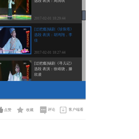
选段 表演：周润琪
2017-02-01 18:29:44
[过把瘾]锡剧《珍珠塔》
选段 表演：胡鸿翔，李
佳
2017-02-01 18:27:44
[过把瘾]锡剧《寻儿记》
选段 表演：徐靖骁，滕
欣凌
2017-02-01 18:25:44
[过把瘾]锡剧《玲珑女》
选段 表演：孙仁杰
评论
客户端看
点赞
收藏
2017-02-01 18:25:43
[过把瘾]锡剧《王华买
父》选段 表演：王俊文