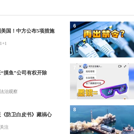
6
制美国！中方公布5项措施
1+1
7
班“摸鱼”公司有权开除
？
法治观察
8
版《防卫白皮书》藏祸心
关注