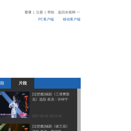
会》选段 演唱：孙雅文
登录
|
注册
|
帮助
返回央视网
>>
PC客户端
移动客户端
2017-02-02 17:23:44
[过把瘾]锡剧《珍珠塔》
音
热榜
选段 演唱：王炷力
微视频
儿
音乐
体育赛事
农业农村
2017-02-02 17:05:44
[过把瘾]锡剧《双玉蝉》
选段 演唱：丁乙译 殷春
蕾
期
片段
2017-02-02 16:59:46
[过把瘾]锡剧《三请樊梨
花》选段 表演：许钟宁
2017-02-01 18:31:45
[过把瘾]锡剧《拔兰花》