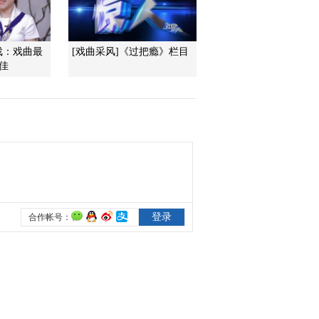
2017-01-31 17:29:44
戏：戏曲最
[戏曲采风]《过把瘾》栏目
[过把瘾]锡剧《珍珠塔》
佳
选段 表演：陆志舟
2017-01-31 17:23:44
[过把瘾]锡剧《江姐》选
段 表演：徐心迪，蒋华
柯
2017-01-31 17:21:44
[过把瘾]锡剧《珍珠塔》
选段 表演：夏雅雯，徐
乐熠
2017-01-31 17:15:43
[过把瘾]歌曲《赶圩归来
啊哩哩》选段 表演：倪
丹坪