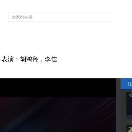
频道大全
栏目大全
片库
4K专区
听
育
电影
国防军事
电视剧
纪录
科教
戏曲
社会与法
少
段 表演：胡鸿翔，李佳
往