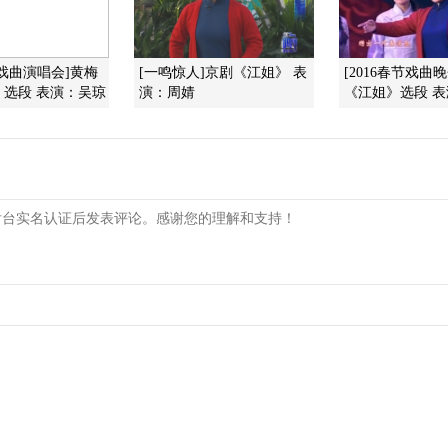
庆戏曲演唱会]黄梅
[一鸣惊人]京剧《江姐》 表
[2016春节戏曲
》选段 表演：吴琼
演：周婧
《江姐》选段 表演