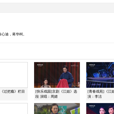
徐心迪，蒋华柯。
]《过把瘾》栏目
[快乐戏园]京剧《江姐》选
[青春戏苑]《江
段 演唱：周婧
演：李洁