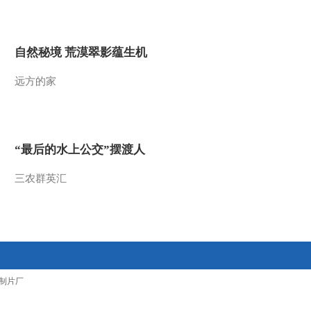
2017-01-29 18:01:42
[过把瘾]歌舞《小康不小
自然秘境 荒漠翠影蕴生机
康 关键看老乡》
远方的家
2017-01-29 17:29:42
[过把瘾]京歌《梦北京》
表演：张婷
“最后的水上公交”摆渡人
2017-01-29 17:23:43
三农群英汇
[过把瘾]碗碗腔《桃园借
水》选段 表演：张文丽
2017-01-29 17:23:43
[过把瘾]男声小合唱《水
制片厂
乡渔歌》