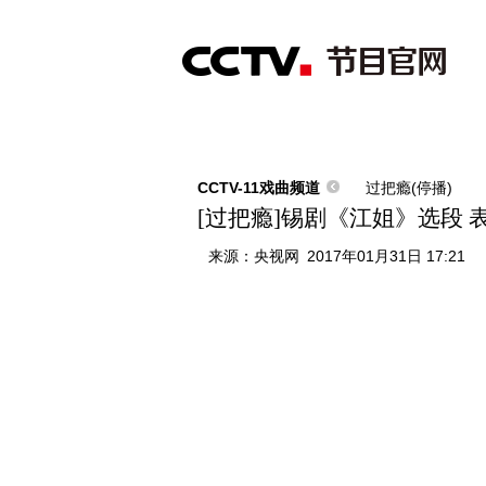
首页
直播
节目单
综合
新闻
财经
综艺
中文国际
体
CCTV-11戏曲频道
过把瘾(停播)
[过把瘾]锡剧《江姐》选段
来源：
央视网
2017年01月31日 17:21