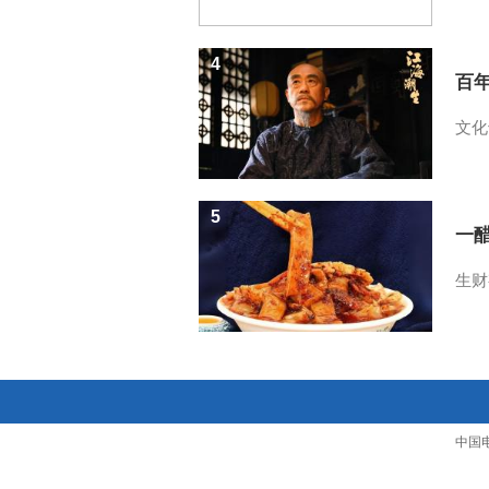
4
百
文化
5
一醋
生财
中国