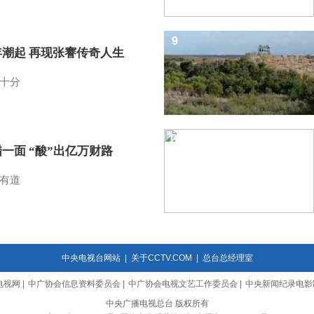
9
年潮起 再现张謇传奇人生
十分
10
一面 “酸”出亿万财路
有道
中央电视台网站
|
关于CCTV.COM
|
总台总经理室
电视网
|
中广协会信息资料委员会
|
中广协会电视文艺工作委员会
|
中央新闻纪录电影
中央广播电视总台 版权所有