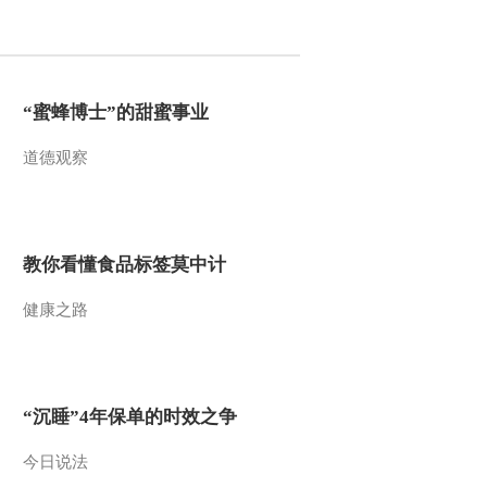
2017-01-29 18:05:43
[过把瘾]二胡演奏《赛
马》 表演：江阴市实验
“蜜蜂博士”的甜蜜事业
小学
道德观察
2017-01-29 18:03:43
[过把瘾]越剧《三看御
妹》选段 表演：陈飞
教你看懂食品标签莫中计
2017-01-29 18:01:43
健康之路
[过把瘾]锡剧《珍珠塔》
选段 表演：周东亮
2017-01-29 18:01:43
“沉睡”4年保单的时效之争
[过把瘾]舞蹈《忆江南》
表演：江阴市祝塘镇文化
今日说法
服务中心