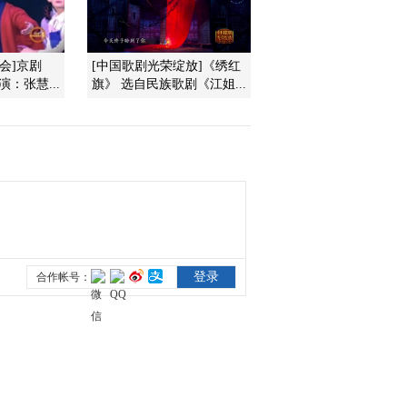
2017-01-30 17:21:44
晚会]京剧
[中国歌剧光荣绽放]《绣红
[过把瘾]锡剧《单下山》
：张慧...
旗》 选自民族歌剧《江姐...
选段 演唱：徐宇晨
2017-01-30 17:13:44
[过把瘾]锡剧《庵堂认
母》选段 演唱：钟阳
2017-01-30 17:11:56
[过把瘾]锡剧《霸王别
姬》选段 表演：刘洋晨
晨
2017-01-30 17:09:51
[过把瘾]锡歌《一起飞》