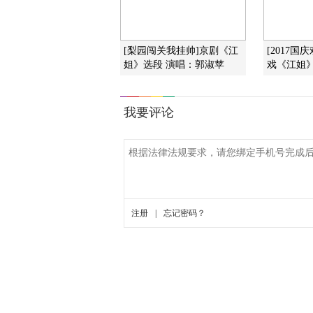
[梨园闯关我挂帅]京剧《江
[2017国
姐》选段 演唱：郭淑苹
戏《江姐