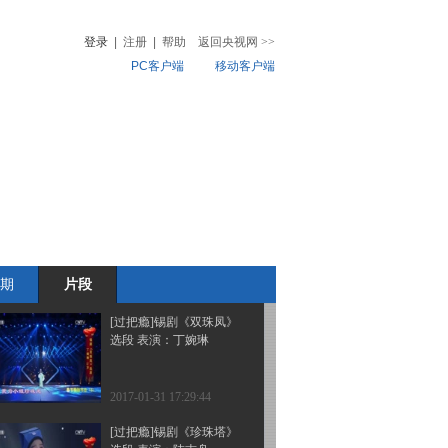
选段 表演：胡慧
登录
|
注册
|
帮助
返回央视网
>>
PC客户端
移动客户端
2017-02-01 17:05:44
[过把瘾]锡剧《状元打
音
热榜
更》选段 表演：房庄轶
微视频
儿
音乐
体育赛事
农业农村
2017-01-31 18:01:45
[过把瘾]锡剧《王华买
父》选段 表演：王宇烽
期
片段
2017-01-31 17:59:43
[过把瘾]锡剧《双珠凤》
选段 表演：丁婉琳
2017-01-31 17:29:44
[过把瘾]锡剧《珍珠塔》