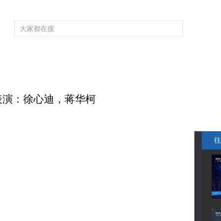
频道大全
栏目大全
片库
4K专区
听
育
电影
国防军事
电视剧
纪录
科教
戏曲
社会与法
少
 表演：徐心迪，蒋华柯
往