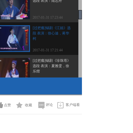
选段 表演：陆志舟
2017-01-31 17:23:44
[过把瘾]锡剧《江姐》选
段 表演：徐心迪，蒋华
柯
2017-01-31 17:21:44
[过把瘾]锡剧《珍珠塔》
选段 表演：夏雅雯，徐
乐熠
2017-01-31 17:15:43
[过把瘾]歌曲《赶圩归来
啊哩哩》选段 表演：倪
丹坪
评论
客户端看
点赞
收藏
2017-01-31 17:13:44
[过把瘾]锡剧《廉锦枫》
选段 表演：倪丹坪