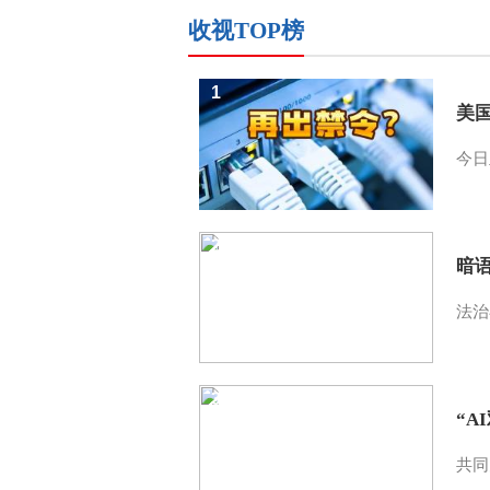
收视TOP榜
1
美
今日
2
暗
法治
3
“A
共同