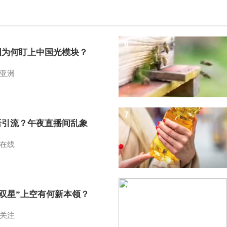
6
国为何盯上中国光模块？
亚洲
7
语引流？午夜直播间乱象
在线
8
I双星”上空有何新本领？
关注