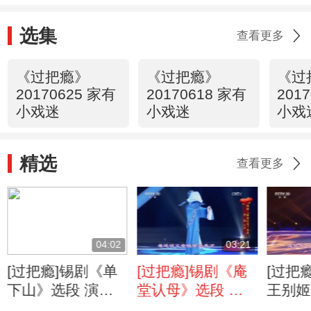
选集
查看更多
《过把瘾》
《过把瘾》
《过
20170625 家有
20170618 家有
201
小戏迷
小戏迷
小戏
精选
查看更多
04:02
03:21
[过把瘾]锡剧《单
[过把瘾]锡剧《庵
[过把
下山》选段 演
堂认母》选段 演
王别姬
唱：徐宇晨
唱：钟阳
演：刘