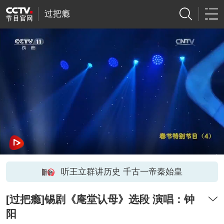
过把瘾
听王立群讲历史 千古一帝秦始皇
[过把瘾]锡剧《庵堂认母》选段 演唱：钟
阳