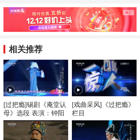
相关推荐
[过把瘾]锡剧《庵堂认
[戏曲采风]《过把瘾》
母》选段 表演：钟阳
栏目