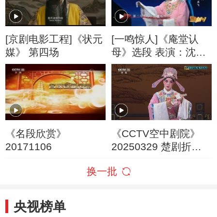
[京剧电影工程]《状元
[一鸣惊人]《庵堂认
媒》 第四场
母》选段 表演：沈亚
飞
《名段欣赏》
《CCTV空中剧院》
20171106
20250329 楚剧折子
戏《庵堂认母》
换一批
央视榜单