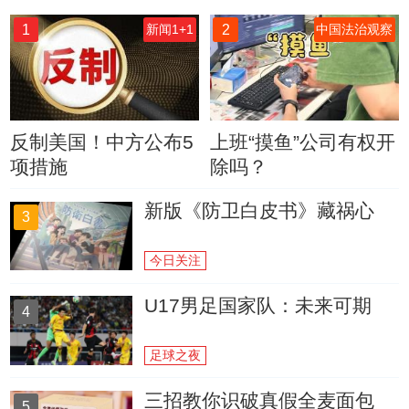
1
2
新闻1+1
中国法治观察
反制美国！中方公布5
上班“摸鱼”公司有权开
项措施
除吗？
新版《防卫白皮书》藏祸心
3
今日关注
U17男足国家队：未来可期
4
足球之夜
三招教你识破真假全麦面包
5