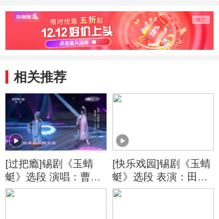
旸
相关推荐
[过把瘾]锡剧《玉蜻
[快乐戏园]锡剧《玉蜻
蜓》选段 演唱：曹媛
蜓》选段 表演：田诗
媛 等
钰