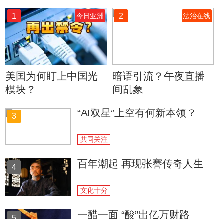
1
2
今日亚洲
法治在线
美国为何盯上中国光
暗语引流？午夜直播
模块？
间乱象
“AI双星”上空有何新本领？
3
共同关注
百年潮起 再现张謇传奇人生
4
文化十分
一醋一面 “酸”出亿万财路
5