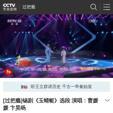
过把瘾
听王立群讲历史 千古一帝秦始皇
[过把瘾]锡剧《玉蜻蜓》选段 演唱：曹媛
媛 卞昊旸