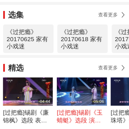
选集
查看更多
《过把瘾》
《过把瘾》
《过
20170625 家有
20170618 家有
201
小戏迷
小戏迷
小戏
精选
查看更多
04:44
05:06
[过把瘾]锡剧《廉
[过把瘾]锡剧《玉
[过把
锦枫》选段 表
蜻蜓》选段 演
珠塔》
演：倪丹坪
唱：曹媛媛 卞昊
唱：李