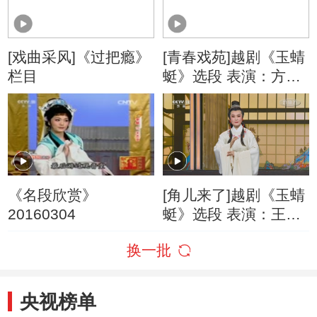
[戏曲采风]《过把瘾》
[青春戏苑]越剧《玉蜻
栏目
蜓》选段 表演：方伶
俐
《名段欣赏》
[角儿来了]越剧《玉蜻
20160304
蜓》选段 表演：王君
安
换一批
央视榜单