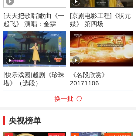
[天天把歌唱]歌曲《一
[京剧电影工程]《状元
起飞》 演唱：金霖
媒》 第四场
[快乐戏园]越剧《珍珠
《名段欣赏》
塔》（选段）
20171106
换一批
央视榜单