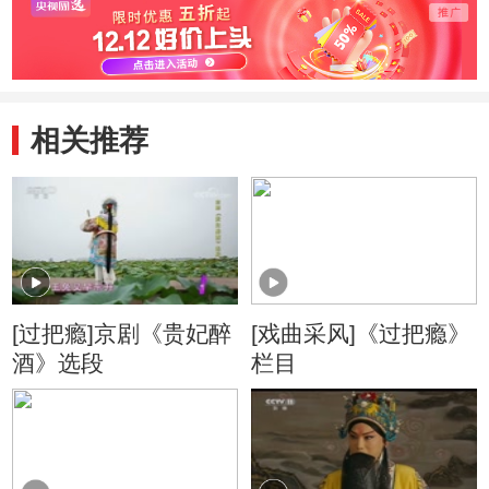
相关推荐
[过把瘾]京剧《贵妃醉
[戏曲采风]《过把瘾》
酒》选段
栏目