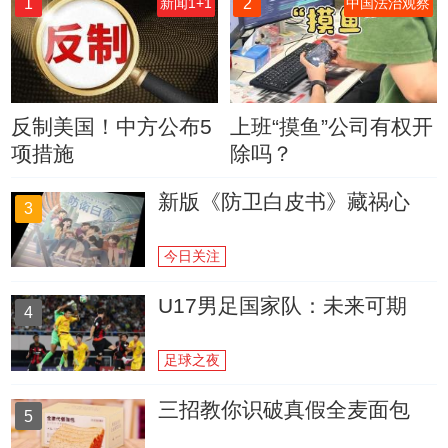
1
2
新闻1+1
中国法治观察
反制美国！中方公布5
上班“摸鱼”公司有权开
项措施
除吗？
新版《防卫白皮书》藏祸心
3
今日关注
U17男足国家队：未来可期
4
足球之夜
三招教你识破真假全麦面包
5