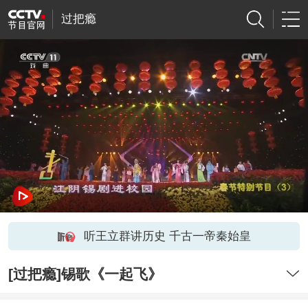
过把瘾
听王立群讲历史 千古一帝秦始皇
[过把瘾]锡歌《一起飞》