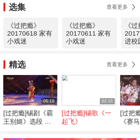
选集
查看更多
《过把瘾》
《过把瘾》
《过
20170618 家有
20170611 家有
201
小戏迷
小戏迷
进校
精选
查看更多
05:18
02:15
[过把瘾]锡剧《霸
[过把瘾]锡歌《一
[过把
王别姬》选段 表
起飞》
《赛马
演：刘洋晨晨
江阴市