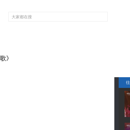
频道大全
栏目大全
片库
4K专区
听
育
电影
国防军事
电视剧
纪录
科教
戏曲
社会与法
少
渔歌》
往