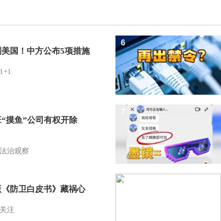
6
制美国！中方公布5项措施
1+1
7
班“摸鱼”公司有权开除
？
法治观察
8
版《防卫白皮书》藏祸心
关注