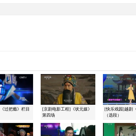
。
]《过把瘾》栏目
[京剧电影工程]《状元媒》
[快乐戏园]越剧
第四场
（选段）