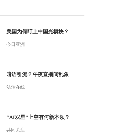
2017-01-28 17:43:42
[过把瘾]舞蹈《太湖一枝
梅》 表演：文林中心小
美国为何盯上中国光模块？
学
今日亚洲
2017-01-28 17:43:42
[过把瘾]锡剧小品《扁头
不在家》 表演：陈洪 计
丽静 唐健
暗语引流？午夜直播间乱象
2017-01-28 17:41:42
法治在线
[过把瘾]京剧《谢瑶环》
选段 表演：窦晓璇
2017-01-28 17:41:42
“AI双星”上空有何新本领？
[过把瘾]男女声表演唱
《双推磨》 表演：长寿
共同关注
实验小学