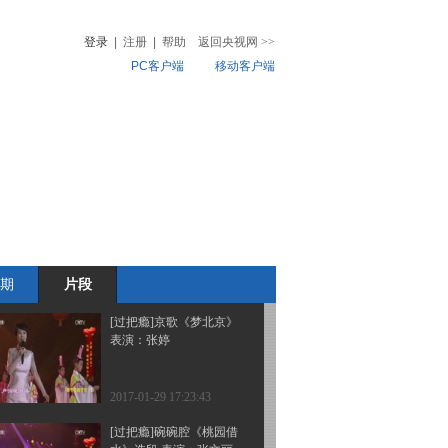
选段 表演：周东亮
登录
|
注册
|
帮助
返回央视网
>>
PC客户端
移动客户端
2017-01-29 18:01:43
[过把瘾]舞蹈《忆江南》
音
热榜
表演：江阴市祝塘镇文化
微视频
服务中心
儿
音乐
体育赛事
农业农村
2017-01-29 18:01:42
[过把瘾]歌舞《小康不小
康 关键看老乡》
期
片段
2017-01-29 17:29:42
[过把瘾]京歌《梦北京》
表演：张婷
2017-01-29 17:23:43
[过把瘾]碗碗腔《桃园借