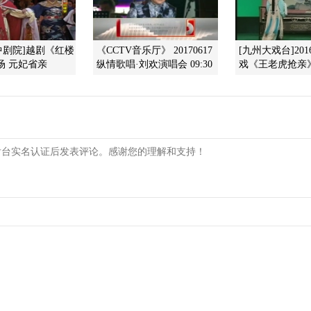
空中剧院]越剧《红楼
《CCTV音乐厅》 20170617
[九州大戏台]2016
场 元妃省亲
纵情歌唱·刘欢演唱会 09:30
戏《王老虎抢亲