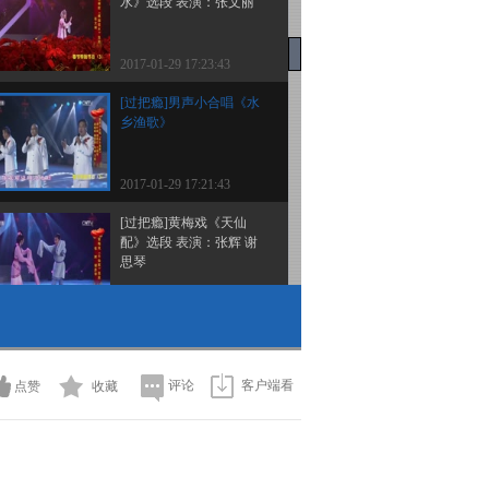
水》选段 表演：张文丽
2017-01-29 17:23:43
[过把瘾]男声小合唱《水
乡渔歌》
2017-01-29 17:21:43
[过把瘾]黄梅戏《天仙
配》选段 表演：张辉 谢
思琴
2017-01-29 17:11:48
[过把瘾]评弹《茉莉花》
表演：赵爱萍 赵雪莲
评论
客户端看
点赞
收藏
2017-01-29 17:11:47
[过把瘾]男女声表演唱
《双推磨》 表演：长寿