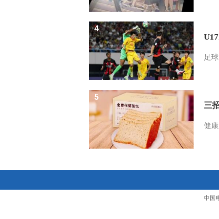
4
U1
足球
5
三
健康
中国