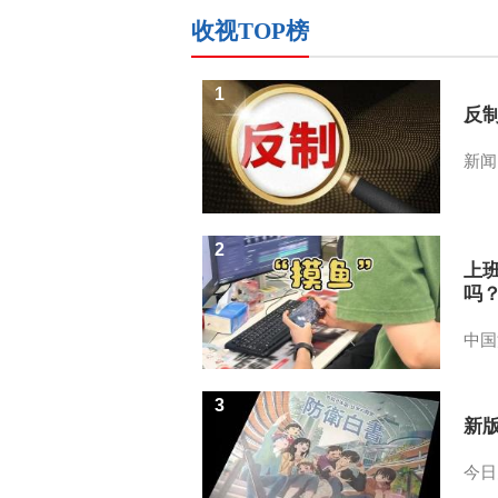
收视TOP榜
1
反
新闻
2
上
吗
中国
3
新
今日