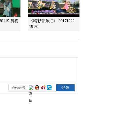
服务中心
2017-01-28 17:51:42
0119 黄梅
《精彩音乐汇》 20171222
[过把瘾]锡剧《珍珠塔》
》
19:30
选段 演唱：周东亮
2017-01-28 17:51:42
[过把瘾]黄梅戏《苏东
坡》选段 表演：张辉
2017-01-28 17:45:43
[过把瘾]越剧《白蛇传》
选段 表演：吴小君 郑春
鸣 等
2017-01-28 17:43:43
[过把瘾]豫剧《七品知县
卖红薯》选段 表演：金
不换