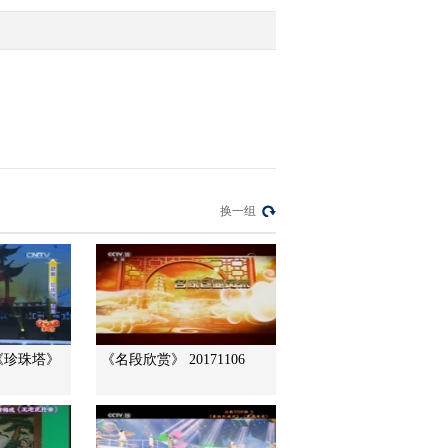
实验小学
2017-01-29 17:09:45
[过把瘾]锡剧《拔兰花》
选段 表演：徐惠
2017-01-29 16:59:47
[过把瘾]歌舞《传承 绽
换一组
放》 表演：青阳实验小
学
2017-01-29 16:57:43
[过把瘾]歌舞《朵朵红花
红盈盈》 演唱：徐惠 方
黎春
《珍珠塔》
《名段欣赏》 20171106
2017-01-28 17:53:43
[过把瘾]舞蹈《忆江南》
表演：江阴市祝塘镇文化