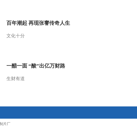
2017-01-28 17:39:42
[过把瘾]锡歌《江南好》
百年潮起 再现张謇传奇人生
演唱：程雪梅
文化十分
2017-01-28 17:37:42
[过把瘾]舞蹈《嬉狮》
一醋一面 “酸”出亿万财路
2017-01-28 17:37:42
生财有道
[过把瘾]锡剧联唱 表演：
江阴市华西特色青年艺术
团
2017-01-27 17:59:45
[过把瘾]锡剧《农家宝》
制片厂
选段 演唱：周东亮