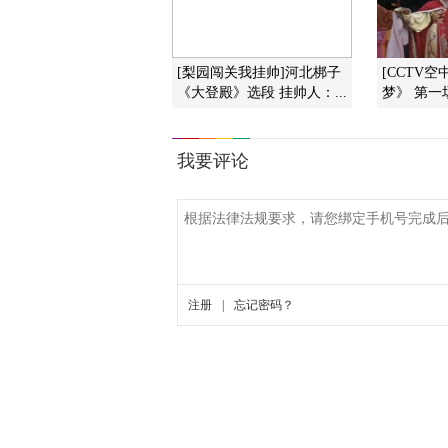
[梨园闯关我挂帅]河北梆子
[CCTV
《大登殿》选段 挂帅人：...
梦》 第一