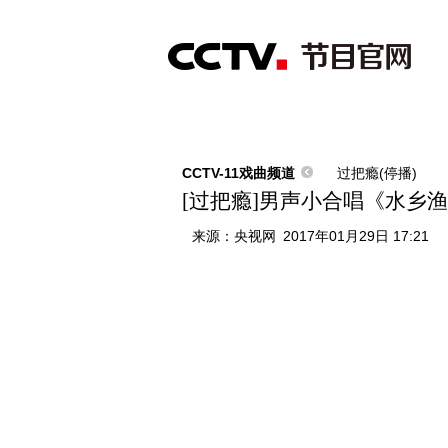
首页
直播
节目单
综合
新闻
财经
综艺
中文国际
体
CCTV-11戏曲频道
过把瘾(停播)
[过把瘾]男声小合唱《水乡
来源：
央视网
2017年01月29日 17:21