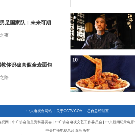
9
7男足国家队：未来可期
之夜
10
招教你识破真假全麦面包
之路
中央电视台网站
|
关于CCTV.COM
|
总台总经理室
电视网
|
中广协会信息资料委员会
|
中广协会电视文艺工作委员会
|
中央新闻纪录电影
中央广播电视总台 版权所有