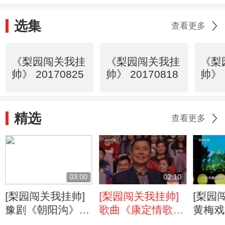
选集
查看更多
《梨园闯关我挂
《梨园闯关我挂
《梨
帅》 20170825
帅》 20170818
帅》 
精选
查看更多
03:00
02:10
[梨园闯关我挂帅]
[梨园闯关我挂帅]
[梨园
豫剧《朝阳沟》选
歌曲《康定情歌》
黄梅戏
段 演唱：阎维文
演唱：卢奇，唐萍
选段 