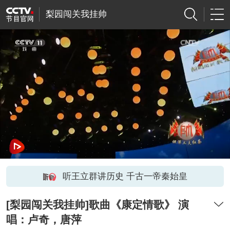
梨园闯关我挂帅
听王立群讲历史 千古一帝秦始皇
[梨园闯关我挂帅]歌曲《康定情歌》 演
唱：卢奇，唐萍