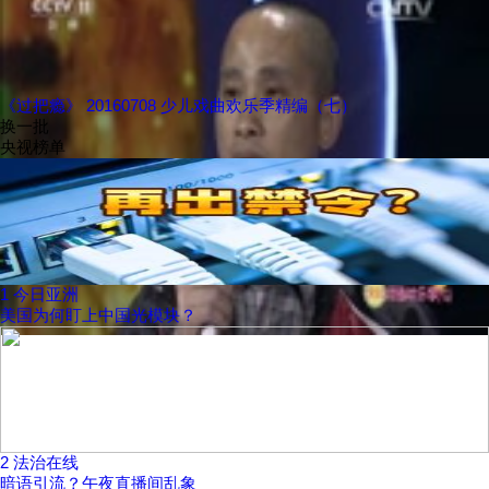
《过把瘾》 20160708 少儿戏曲欢乐季精编（七）
换一批
央视榜单
1
今日亚洲
美国为何盯上中国光模块？
2
法治在线
暗语引流？午夜直播间乱象