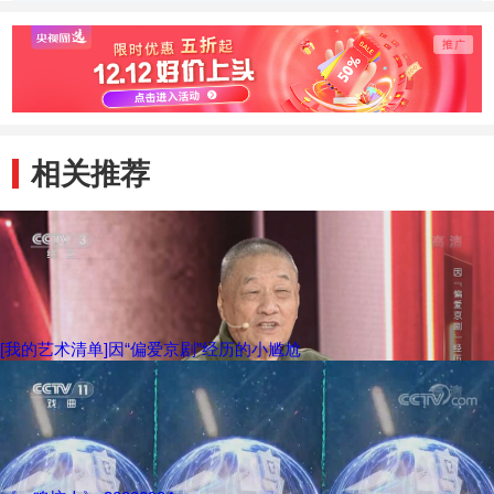
奇，唐
相关推荐
[我的艺术清单]因“偏爱京剧”经历的小尴尬