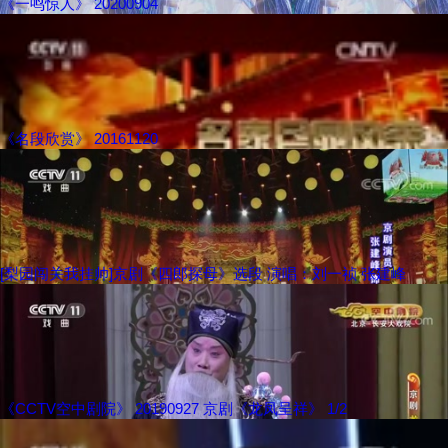
《一鸣惊人》 20200904
《名段欣赏》 20161120
[梨园闯关我挂帅]京剧《四郎探母》选段 演唱：刘一祯 张建峰
《CCTV空中剧院》 20190927 京剧《龙凤呈祥》 1/2