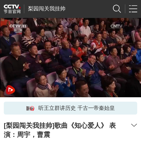
梨园闯关我挂帅
听王立群讲历史 千古一帝秦始皇
[梨园闯关我挂帅]歌曲《知心爱人》 表
演：周宇，曹震