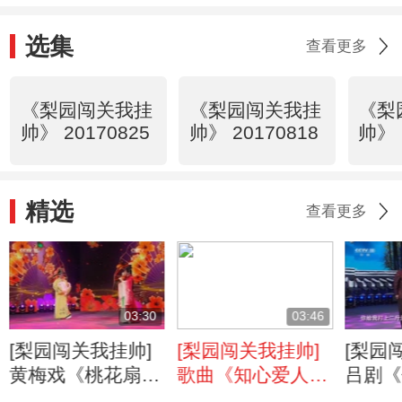
选集
查看更多
《梨园闯关我挂
《梨园闯关我挂
《梨
帅》 20170825
帅》 20170818
帅》 
精选
查看更多
03:30
03:46
[梨园闯关我挂帅]
[梨园闯关我挂帅]
[梨园
黄梅戏《桃花扇》
歌曲《知心爱人》
吕剧《
选段 表演：周
表演：周宇，曹震
表演：