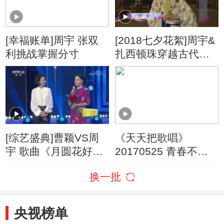
[幸福账单]周宇 张双
[2018七夕花絮]周宇&
利挑战掌握分寸
扎西顿珠穿越古代上
演“三生三世”
[综艺盛典]曹颖VS周
《天天把歌唱》
宇 歌曲《月圆花好》
20170525 青春不老
PK歌曲《千言万语》
岁月静好 演唱会
换一批
（下）
央视榜单