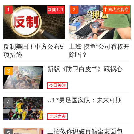
1
2
新闻1+1
中国法治观察
反制美国！中方公布5
上班“摸鱼”公司有权开
项措施
除吗？
新版《防卫白皮书》藏祸心
3
今日关注
U17男足国家队：未来可期
4
足球之夜
三招教你识破真假全麦面包
5