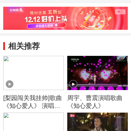
宇，曹震
相关推荐
[梨园闯关我挂帅]歌曲
周宇、曹震演唱歌曲
《知心爱人》 演唱：
《知心爱人》
曹震 周宇