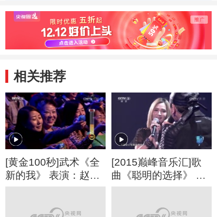
宋小川，何云
帆
相关推荐
[黄金100秒]武术《全
[2015巅峰音乐汇]歌
新的我》 表演：赵飞
曲《聪明的选择》 演
龙
唱：赵传 林秀珍