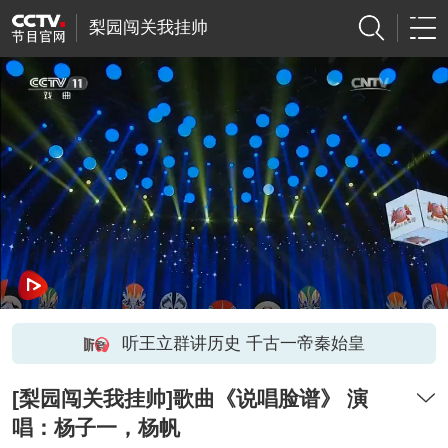
梨园闯关我挂帅
听王立群讲历史 千古一帝秦始皇
[梨园闯关我挂帅]歌曲《说唱脸谱》 演
唱：杨子一，杨帆