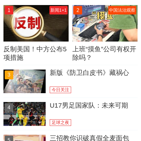
1
2
新闻1+1
中国法治观察
反制美国！中方公布5
上班“摸鱼”公司有权开
项措施
除吗？
新版《防卫白皮书》藏祸心
3
今日关注
U17男足国家队：未来可期
4
足球之夜
三招教你识破真假全麦面包
5