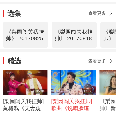
选集
查看更多
《梨园闯关我挂
《梨园闯关我挂
《梨
帅》 20170825
帅》 20170818
帅》 
精选
查看更多
05:06
03:25
[梨园闯关我挂帅]
[梨园闯关我挂帅]
《梨园
黄梅戏《夫妻观
歌曲《说唱脸谱》
帅》新
灯》选段 表演：
演唱：杨子一，杨
宣传片 