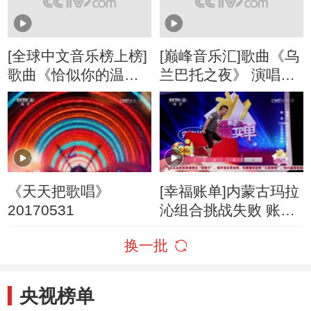
[全球中文音乐榜上榜]
[巅峰音乐汇]歌曲《乌
歌曲《恰似你的温
兰巴托之夜》 演唱：
柔》 演唱：桐瑶
杨魏玲花
《天天把歌唱》
[幸福账单]内蒙古玛拉
20170531
沁组合挑战失败 账单
取消
换一批
央视榜单