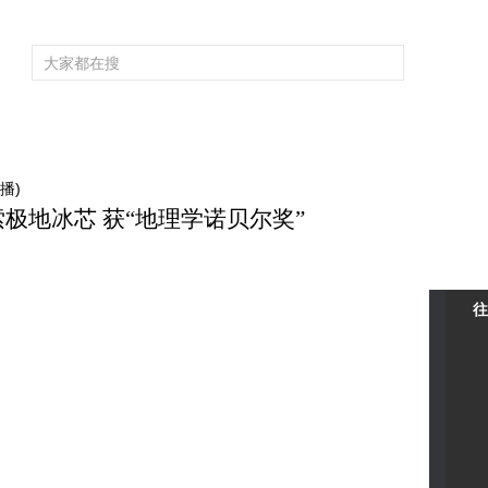
频道大全
栏目大全
片库
4K专区
听
育
电影
国防军事
电视剧
纪录
科教
戏曲
社会与法
少
播)
索极地冰芯 获“地理学诺贝尔奖”
往