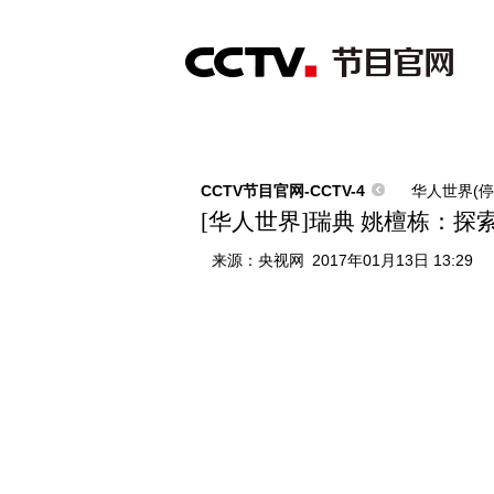
首页
直播
节目单
综合
新闻
财经
综艺
中文国际
体
CCTV节目官网-CCTV-4
华人世界(停
[华人世界]瑞典 姚檀栋：探
来源：
央视网
2017年01月13日 13:29