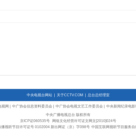
中央电视台网站
|
关于CCTV.COM
|
总台总经理室
电视网
|
中广协会信息资料委员会
|
中广协会电视文艺工作委员会
|
中央新闻纪录电影
中央广播电视总台 版权所有
京ICP证060535号
网络文化经营许可证文网文[2010]024号
播视听节目许可证号 0102004 新出网证（京）字098号
中国互联网视听节目服务自