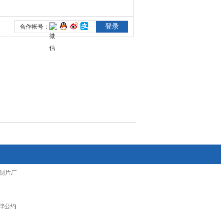
制片厂
律公约