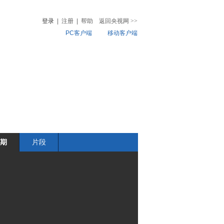
登录
|
注册
|
帮助
返回央视网
>>
PC客户端
移动客户端
音
热榜
微视频
儿
音乐
体育赛事
农业农村
期
片段