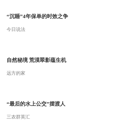
20161004 京剧《四郎探
母》（访谈）
“沉睡”4年保单的时效之争
2016-10-04 19:46:05
今日说法
《CCTV空中剧院》
20161004 大型现代豫剧
《朝阳沟》 2/2
2016-10-04 17:29:40
自然秘境 荒漠翠影蕴生机
《CCTV空中剧院》
远方的家
20161004 大型现代豫剧
《朝阳沟》 1/2
2016-10-04 17:19:41
《CCTV空中剧院》
“最后的水上公交”摆渡人
20161003 京剧《打金
砖》 2/2
三农群英汇
2016-10-03 22:07:49
《CCTV空中剧院》