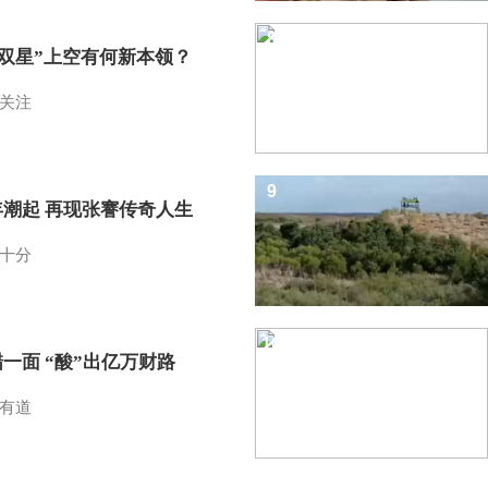
8
I双星”上空有何新本领？
关注
9
年潮起 再现张謇传奇人生
十分
10
一面 “酸”出亿万财路
有道