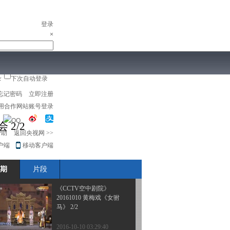
2016-10-11 18:15:42
《CCTV空中剧院》
登录
20161010 京剧《春草闯
×
堂》 2/2
2016-10-10 17:55:42
《CCTV空中剧院》
录
下次自动登录
20161010 越剧《红楼
儿
音乐
体育赛事
农业农村
忘记密码
立即注册
梦》（精彩选场）
用合作网站账号登录
2016-10-10 17:45:45
 2/2
《CCTV空中剧院》
帮助
返回央视网
>>
20161010 京剧《春草闯
户端
移动客户端
堂》 1/2
期
片段
2016-10-10 16:31:42
《CCTV空中剧院》
20161010 黄梅戏《女驸
马》 2/2
2016-10-10 03:29:40