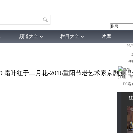
单
频道大全
栏目大全
片库
登
4K专区
听音
热榜
微视频
育
电影
国防军事
电视剧
纪录
科教
戏曲
社会与法
少
使
009 霜叶红于二月花-2016重阳节老艺术家京剧演唱会
|
注册
|
PC客
往