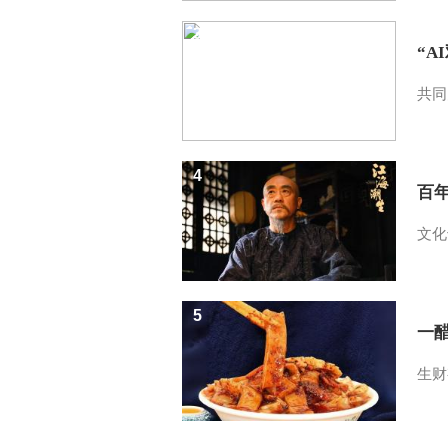
3
“A
共同
4
百
文化
5
一醋
生财