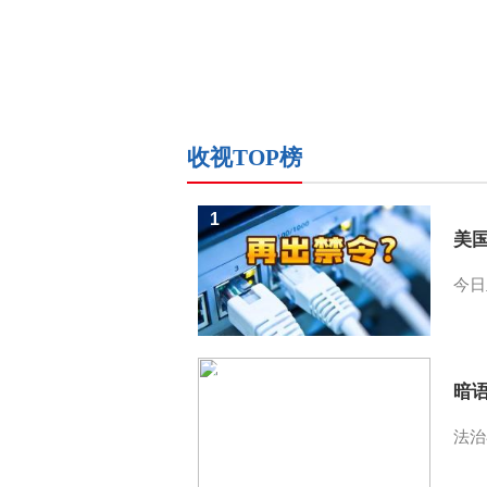
收视TOP榜
1
美
今日
2
暗
法治