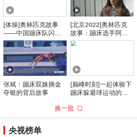
[体操]奥林匹克故事
[北京2022]奥林匹克
——中国蹦床队闪耀
故事：蹦床选手阿纳
奥运
伦特
张斌：蹦床双姝摘金
[巅峰时刻]一起体验下
夺银的背后故事
蹦床躲避球运动的魅
力
换一批
央视榜单