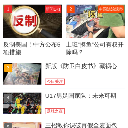
1
2
新闻1+1
中国法治观察
反制美国！中方公布5
上班“摸鱼”公司有权开
项措施
除吗？
新版《防卫白皮书》藏祸心
3
今日关注
U17男足国家队：未来可期
4
足球之夜
三招教你识破真假全麦面包
5