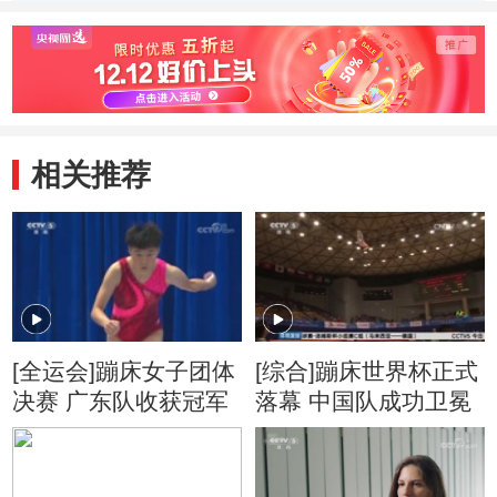
相关推荐
[全运会]蹦床女子团体
[综合]蹦床世界杯正式
决赛 广东队收获冠军
落幕 中国队成功卫冕