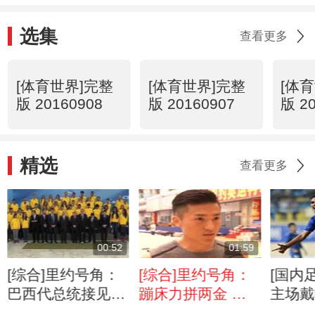
选集
查看更多
[体育世界]完整
[体育世界]完整
[体
版 20160908
版 20160907
版 2
精选
查看更多
00:52
01:59
[综合]里约号角：
[综合]里约号角：
[国内
巴西代总统接见巴
蹦床力拼两金 艺
主场戴
西代表团
体渴望突破
胜华夏