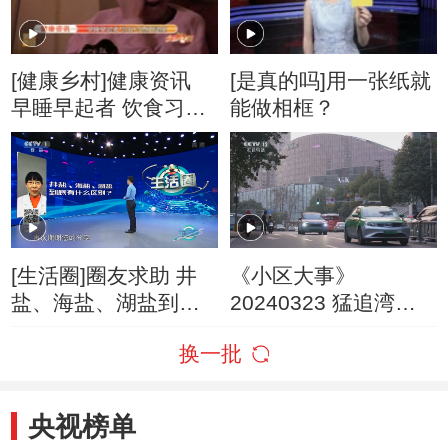
[健康乡村]健康资讯
[是真的吗]用一张纸就
早睡早起者 饮食习惯
能做相框？
更健康
[生活圈]圈友求助 井
《小区大事》
盐、海盐、湖盐到底
20240323 猛追湾警
有什么区别？
事
换一批
央视榜单