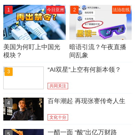
1
2
今日亚洲
法治在线
美国为何盯上中国光
暗语引流？午夜直播
模块？
间乱象
“AI双星”上空有何新本领？
3
共同关注
百年潮起 再现张謇传奇人生
4
文化十分
一醋一面 “酸”出亿万财路
5