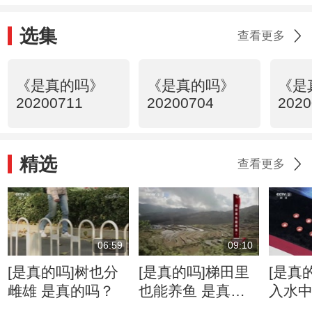
选集
查看更多
《是真的吗》
《是真的吗》
《是
20200711
20200704
2020
精选
查看更多
06:59
09:10
[是真的吗]树也分
[是真的吗]梯田里
[是真
雌雄 是真的吗？
也能养鱼 是真的
入水
吗？
形 是