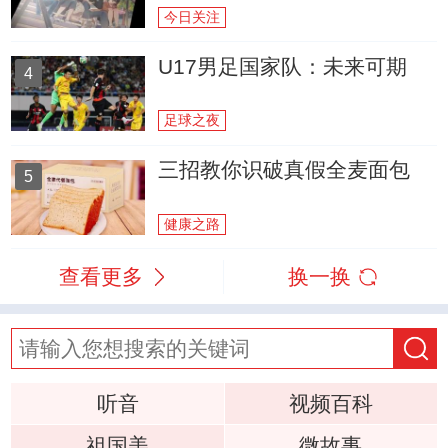
今日关注
U17男足国家队：未来可期
4
足球之夜
三招教你识破真假全麦面包
5
健康之路
查看更多
换一换
听音
视频百科
祖国美
微故事