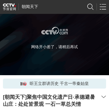
朝闻天下
网络开小差了，请稍后再试
听王立群讲历史 千古一帝秦始皇
[朝闻天下]聚焦中国文化遗产日·承德避暑
山庄：处处皆景观 一石一草总关情