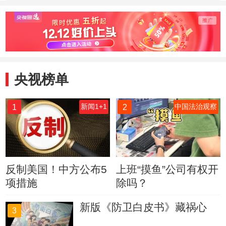
仙境烟雨楼 浓妆
皆景观 一石一草
最大保
淡抹总相宜
总关情
家园林
央视榜单
1
2
新闻1+1
中国法治观察
反制美国！中方公布5
上班“摸鱼”公司有权开
项措施
除吗？
新版《防卫白皮书》藏祸心
3