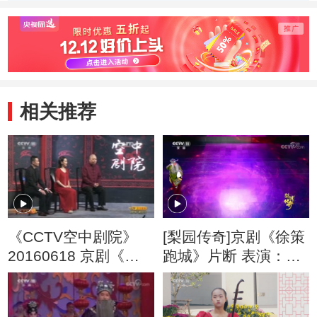
相关推荐
《CCTV空中剧院》
[梨园传奇]京剧《徐策
20160618 京剧《奇
跑城》片断 表演：裴
双会》（访谈）
咏杰