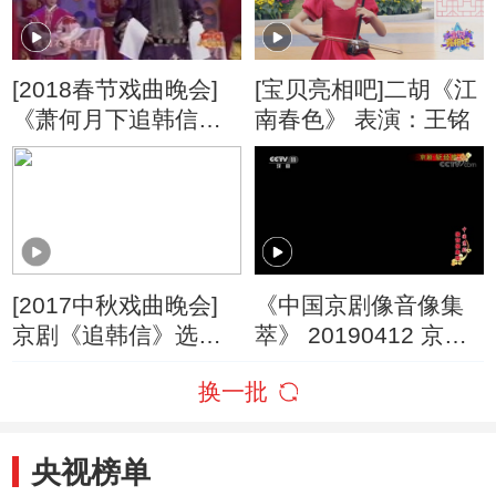
[2018春节戏曲晚会]
[宝贝亮相吧]二胡《江
《萧何月下追韩信》
南春色》 表演：王铭
表演：裴咏杰 郭毅等
（完整版）
[2017中秋戏曲晚会]
《中国京剧像音像集
京剧《追韩信》选段
萃》 20190412 京剧
表演：裴咏杰 董宏利
《斩经堂》
换一批
央视榜单