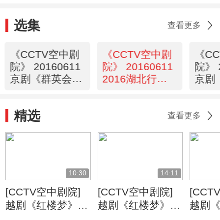
选集
查看更多
《CCTV空中剧
《CCTV空中剧
《C
院》 20160611
院》 20160611
院》 
京剧《群英会借
2016湖北行京
京剧
东风华容道》
剧《群英会借东
将》 
1/2
风华容道》（访
精选
谈）
查看更多
10:30
14:11
[CCTV空中剧院]
[CCTV空中剧院]
[CCT
越剧《红楼梦》
越剧《红楼梦》
越剧
第四场 笞宝玉
第三场 不肖种种
第二场