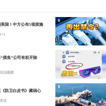
6
制美国！中方公布5项措施
1+1
7
班“摸鱼”公司有权开除
？
法治观察
8
版《防卫白皮书》藏祸心
关注