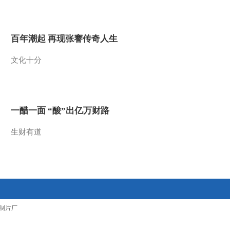
2016-06-09 23:08:23
[CCTV空中剧院]京剧
百年潮起 再现张謇传奇人生
《秦香莲》 第六场
文化十分
2016-06-08 22:18:01
[CCTV空中剧院]京剧
《秦香莲》 第四场
一醋一面 “酸”出亿万财路
2016-06-08 22:04:09
生财有道
[CCTV空中剧院]京剧
《秦香莲》 第二场
2016-06-08 22:00:02
[CCTV空中剧院]京剧
制片厂
《秦香莲》 第三场