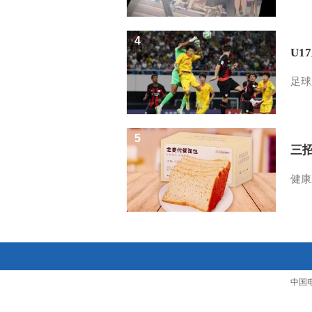
4
U1
足球
5
三
健康
中国