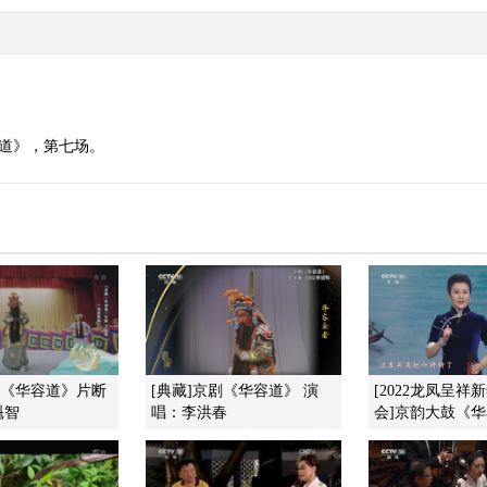
容道》，第七场。
剧《华容道》片断
[典藏]京剧《华容道》 演
[2022龙凤呈祥
魁智
唱：李洪春
会]京韵大鼓《华容