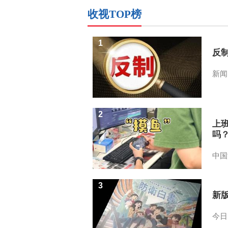
收视TOP榜
1
反
新闻
2
上
吗
中国
3
新
今日