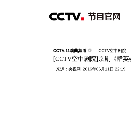
首页
直播
节目单
综合
新闻
财经
综艺
中文国际
体
CCTV-11戏曲频道
CCTV空中剧院
[CCTV空中剧院]京剧《群
来源：
央视网
2016年06月11日 22:19