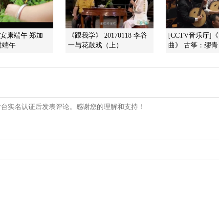
]安康端午 郑加
《跟我学》 20170118 李谷
[CCTV音乐厅]
过端午
一与花鼓戏（上）
曲》 古筝：缪青 