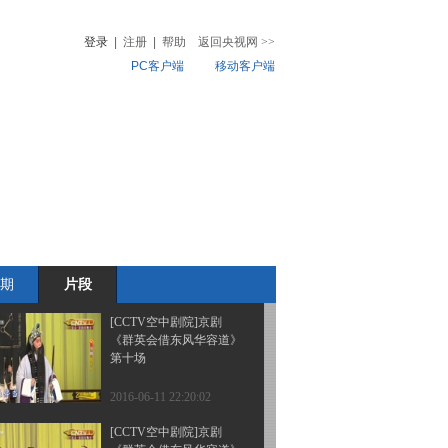
《群英会借东风华容道》
第十二场
登录
|
注册
|
帮助
返回央视网
>>
PC客户端
移动客户端
2016-06-11 22:46:13
[CCTV空中剧院]京剧
音
热榜
《群英会借东风华容道》
微视频
第十一场
儿
音乐
体育赛事
农业农村
2016-06-11 22:46:12
[CCTV空中剧院]京剧
《群英会借东风华容道》
第八场
期
片段
2016-06-11 22:20:05
[CCTV空中剧院]京剧
《群英会借东风华容道》
第十场
2016-06-11 22:20:02
[CCTV空中剧院]京剧