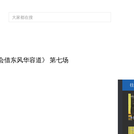
频道大全
栏目大全
片库
4K专区
听
育
电影
国防军事
电视剧
纪录
科教
戏曲
社会与法
少
英会借东风华容道》 第七场
往