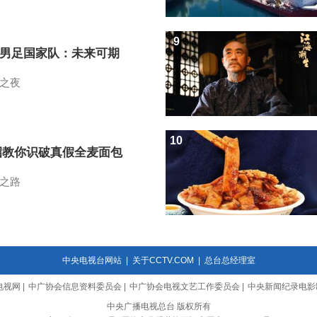
9
7男足国家队：未来可期
之夜
10
招教你识破真假全麦面包
之路
中央电视台网站
|
关于CCTV.COM
|
总台总经理室
电视网
|
中广协会信息资料委员会
|
中广协会电视文艺工作委员会
|
中央新闻纪录电影
中央广播电视总台 版权所有