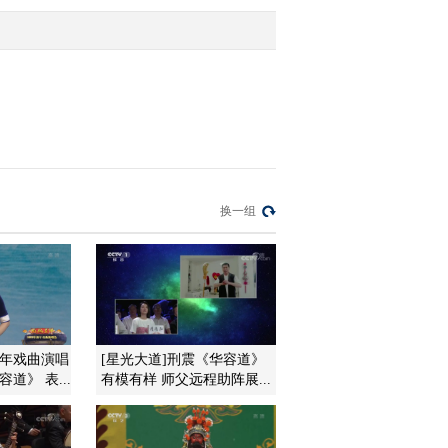
第一场
2016-06-11 21:26:17
[CCTV空中剧院]京剧
《群英会借东风华容道》
第二场
2016-06-11 21:23:55
[CCTV空中剧院]京剧
换一组
《群英会借东风华容道》
第四场
2016-06-11 21:23:49
[CCTV空中剧院]京剧
《群英会借东风华容道》
第三场
新年戏曲演唱
[星光大道]刑震《华容道》
道》 表...
有模有样 师父远程助阵展...
2016-06-11 21:23:47
[CCTV空中剧院]端午节
特别节目 京剧《屈原》