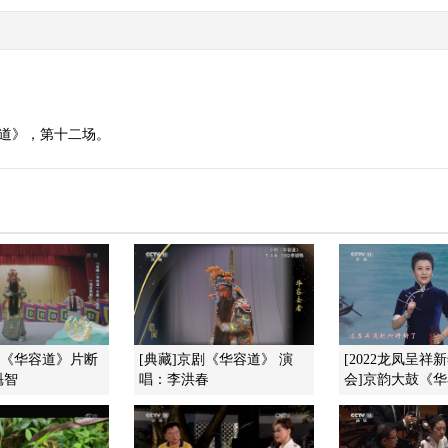
容道》，第十二场。
剧《华容道》片断
[典藏]京剧《华容道》 演
[2022龙凤呈祥
魁智
唱：李洪春
会]京韵大鼓《华容