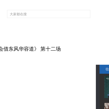
频道大全
栏目大全
片库
4K专区
听
育
电影
国防军事
电视剧
纪录
科教
戏曲
社会与法
少
英会借东风华容道》 第十二场
往