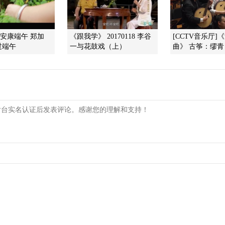
]安康端午 郑加
《跟我学》 20170118 李谷
[CCTV音乐厅]
过端午
一与花鼓戏（上）
曲》 古筝：缪青 