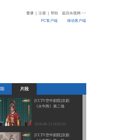
《火牛阵》第三场
登录
|
注册
|
帮助
返回央视网
>>
PC客户端
移动客户端
2016-06-13 16:10:00
[CCTV空中剧院]京剧
音
热榜
《火牛阵》第六场
微视频
儿
音乐
体育赛事
农业农村
2016-06-13 16:08:01
[CCTV空中剧院]京剧
《火牛阵》第五场
期
片段
2016-06-13 16:08:00
[CCTV空中剧院]京剧
《火牛阵》第二场
2016-06-13 16:02:03
[CCTV空中剧院]京剧