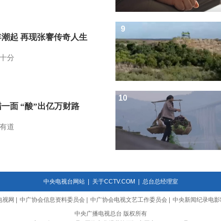
9
年潮起 再现张謇传奇人生
十分
10
一面 “酸”出亿万财路
有道
中央电视台网站
|
关于CCTV.COM
|
总台总经理室
电视网
|
中广协会信息资料委员会
|
中广协会电视文艺工作委员会
|
中央新闻纪录电影
中央广播电视总台 版权所有