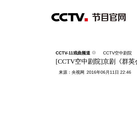
首页
直播
节目单
综合
新闻
财经
综艺
中文国际
体
CCTV-11戏曲频道
CCTV空中剧院
[CCTV空中剧院]京剧《群
来源：
央视网
2016年06月11日 22:46