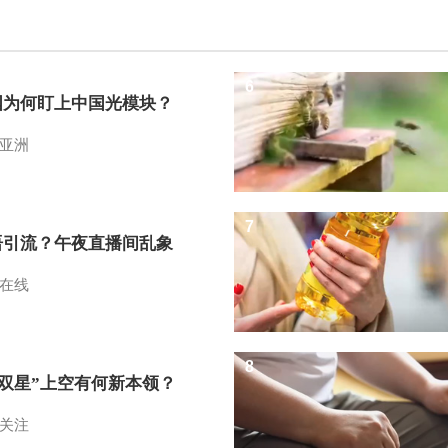
6
国为何盯上中国光模块？
亚洲
7
语引流？午夜直播间乱象
在线
8
I双星”上空有何新本领？
关注