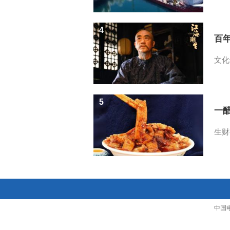
4
百
文化
5
一醋
生财
中国