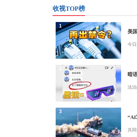
收视TOP榜
1
美
今日
2
暗
法治
3
“A
共同