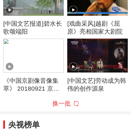
[中国文艺报道]碧水长
[戏曲采风]越剧《屈
歌颂端阳
原》亮相国家大剧院
《中国京剧像音像集
[中国文艺]劳动成为韩
萃》 20180921 京剧
伟的创作源泉
《搜孤救孤》
换一批
央视榜单