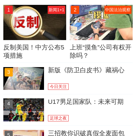
1
2
新闻1+1
中国法治观察
反制美国！中方公布5
上班“摸鱼”公司有权开
项措施
除吗？
新版《防卫白皮书》藏祸心
3
今日关注
U17男足国家队：未来可期
4
足球之夜
三招教你识破真假全麦面包
5