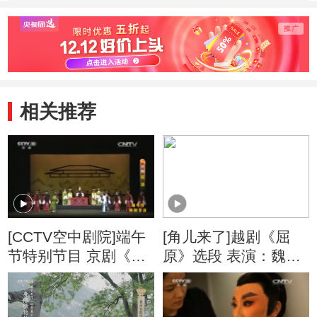
五场
三场
一场
相关推荐
[CCTV空中剧院]端午
[角儿来了]越剧《屈
节特别节目 京剧《屈
原》选段 表演：魏春
原》 第一场
芳 等