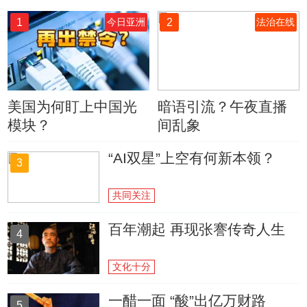
1
2
今日亚洲
法治在线
美国为何盯上中国光
暗语引流？午夜直播
模块？
间乱象
“AI双星”上空有何新本领？
3
共同关注
百年潮起 再现张謇传奇人生
4
文化十分
一醋一面 “酸”出亿万财路
5