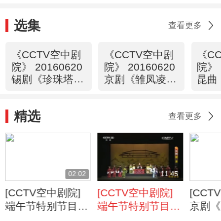
选集
查看更多
《CCTV空中剧
《CCTV空中剧
《C
院》 20160620
院》 20160620
院》 
锡剧《珍珠塔》
京剧《雏凤凌
昆曲
1/2
空》（选场）
2/2
精选
查看更多
02:02
11:45
[CCTV空中剧院]
[CCTV空中剧院]
[CCT
端午节特别节目
端午节特别节目
京剧《
京剧《屈原》 第
京剧《屈原》 第
第六场