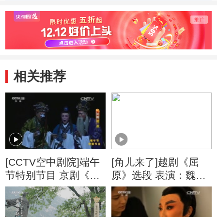
三场
一场
相关推荐
[CCTV空中剧院]端午
[角儿来了]越剧《屈
节特别节目 京剧《屈
原》选段 表演：魏春
原》 第七场
芳 等