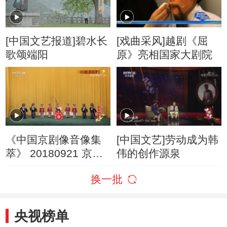
[中国文艺报道]碧水长
[戏曲采风]越剧《屈
歌颂端阳
原》亮相国家大剧院
《中国京剧像音像集
[中国文艺]劳动成为韩
萃》 20180921 京剧
伟的创作源泉
《搜孤救孤》
换一批
央视榜单