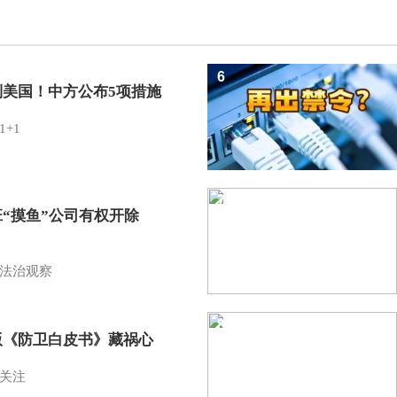
6
制美国！中方公布5项措施
1+1
7
班“摸鱼”公司有权开除
？
法治观察
8
版《防卫白皮书》藏祸心
关注