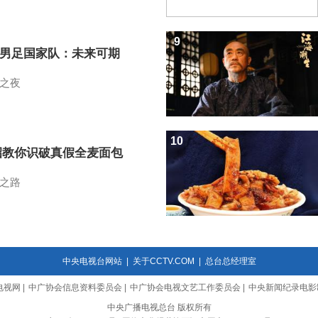
9
7男足国家队：未来可期
之夜
10
招教你识破真假全麦面包
之路
中央电视台网站
|
关于CCTV.COM
|
总台总经理室
电视网
|
中广协会信息资料委员会
|
中广协会电视文艺工作委员会
|
中央新闻纪录电影
中央广播电视总台 版权所有