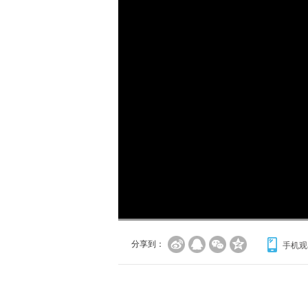
加
载
/
完
成
:
0%
分享到：
手机观