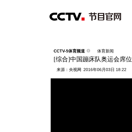
首页
直播
节目单
综合
新闻
财经
综艺
中文国际
体
CCTV-5体育频道
体育新闻
[综合]中国蹦床队奥运会席
来源：
央视网
2016年06月03日 18:22