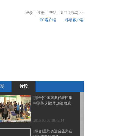
佩特莱斯库解约
登录
|
注册
|
帮助
返回央视网
>>
PC客户端
移动客户端
2016-06-03 19:12:14
[CBA]王仕鹏要转变身份
音
热榜
直面退役传闻
微视频
儿
音乐
体育赛事
农业农村
2016-06-03 19:05:16
[NBA]库里妙传一哥暴扣
得手领衔6月3日五佳球
期
片段
2016-06-03 18:57:13
[综合]中国残奥代表团集
中训练 刘德华加油助威
2016-06-03 18:48:14
[综合]里约奥运会圣火在