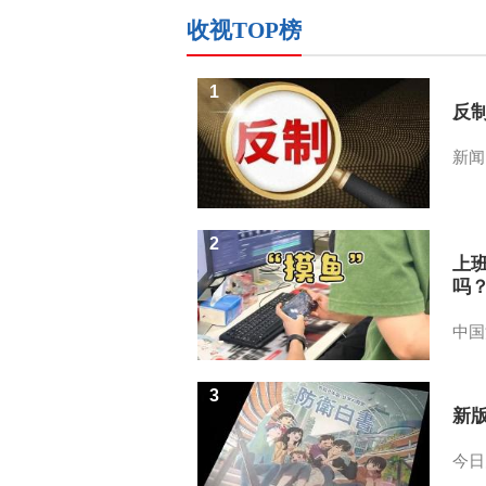
收视TOP榜
1
反
新闻
2
上
吗
中国
3
新
今日