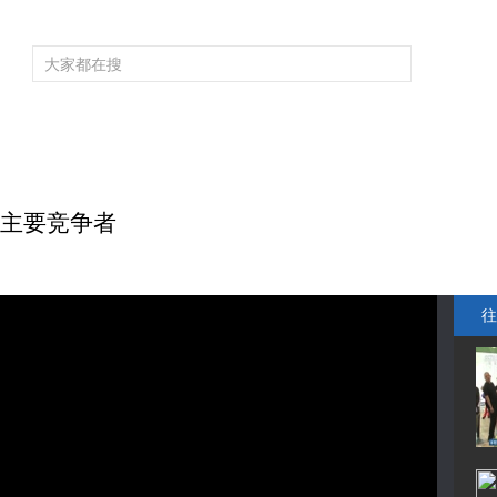
频道大全
栏目大全
片库
4K专区
听
育
电影
国防军事
电视剧
纪录
科教
戏曲
社会与法
少
位主要竞争者
往