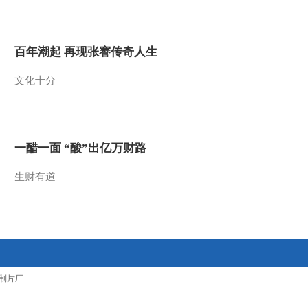
2016-06-01 18:22:13
[中国男篮]结束北仑集训
百年潮起 再现张謇传奇人生
男篮出征中美热身赛
文化十分
2016-06-01 18:20:14
[乒乓球]成都封闭集训 女
乒大运动量强化体能
一醋一面 “酸”出亿万财路
2016-06-01 18:18:14
生财有道
[排球]奥运男排落选赛 法
国战四局胜澳大利亚
2016-06-01 18:14:13
[排球]奥运男排落选赛 中
制片厂
国惜败波兰仍拼得1分