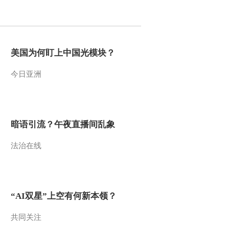
2016-06-01 18:38:14
[NBA]骑士韬光养晦 对
付“水花兄弟”有计划
美国为何盯上中国光模块？
今日亚洲
2016-06-01 18:33:13
[综合]寨卡病毒应给予高
度重视 绝非危言耸听
暗语引流？午夜直播间乱象
2016-06-01 18:26:14
法治在线
[综合]奥运圣火继续巴西
之旅 抵达水城累西腓
2016-06-01 18:24:13
“AI双星”上空有何新本领？
[柔道]享受过程 于颂力争
夺得里约奥运会金牌
共同关注