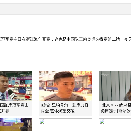
床冠军赛今日在浙江海宁开赛，这也是中国队三站奥运选拔赛第二站，今
全国蹦床冠军赛山
[综合]里约号角：蹦床力拼
[北京2022]奥
式开赛
两金 艺体渴望突破
蹦床选手阿纳伦