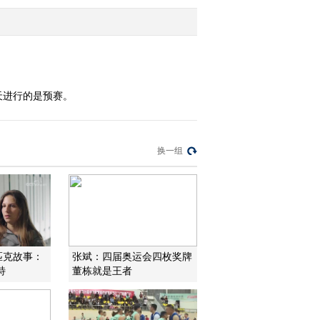
2016-06-02 18:33:14
[中国男篮]斯坦科维奇杯
重回北京 男篮7月亮相
天进行的是预赛。
2016-06-02 18:29:13
[综合]平昌冬奥会暨冬季
换一组
残奥会吉祥物公布
2016-06-02 18:20:13
[综合]棒垒球等五大项有
望入选东京奥运会
林匹克故事：
张斌：四届奥运会四枚奖牌
特
董栋就是王者
2016-06-02 18:17:13
[乒乓球]女乒教练组给奥
运队员出“难题”