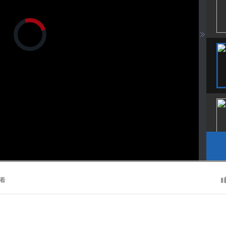
正
在
加
载
视
频
播
放
器。
播
画
静
放
质
音
速
(m)
度
看