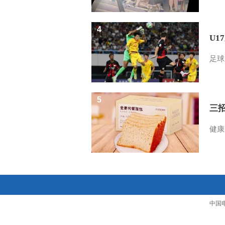
4
U1
足球
5
三
健康
中国