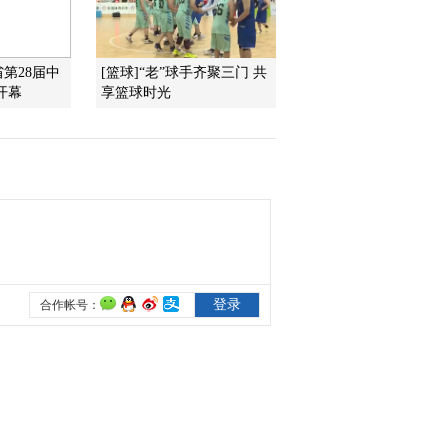
2016-06-02 18:15:17
省第28届中
[篮球]“老”球手齐聚三门 共
[排球]男排落选赛 中国队
开幕
享篮球时光
不敌伊朗遭遇两连败
2016-06-02 18:10:13
[排球]男排落选赛 波兰力
克委内瑞拉五战全胜
2016-06-02 18:09:13
[综合]中国奥运代表团使
用金色行李箱奔赴里约
2016-06-01 18:42:13
[欧洲杯]德国队瑞士备战
苦练球队的后防线