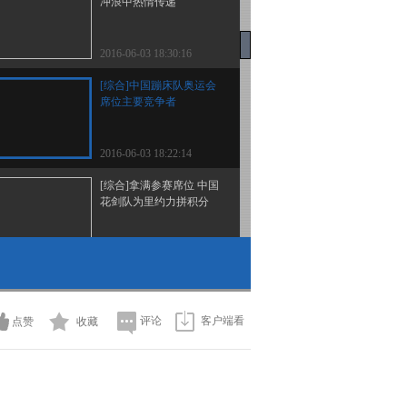
冲浪中热情传递
2016-06-03 18:30:16
[综合]中国蹦床队奥运会
席位主要竞争者
2016-06-03 18:22:14
[综合]拿满参赛席位 中国
花剑队为里约力拼积分
2016-06-03 18:16:13
[综合]中国摩托艇深圳蓝
极训练基地成立
评论
客户端看
点赞
收藏
2016-06-02 18:35:13
[NBA]NBA总决赛即将打
响 骑士勇士准备就绪