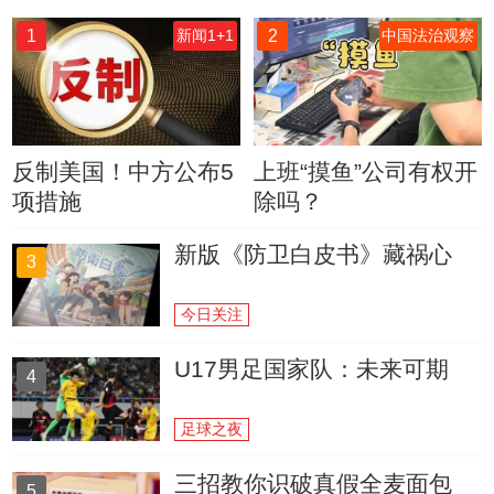
1
2
新闻1+1
中国法治观察
反制美国！中方公布5
上班“摸鱼”公司有权开
项措施
除吗？
新版《防卫白皮书》藏祸心
3
今日关注
U17男足国家队：未来可期
4
足球之夜
三招教你识破真假全麦面包
5