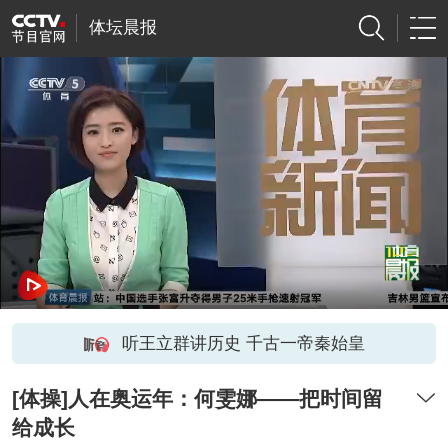
体坛晨报
听王立群讲历史 千古一帝秦始皇
[体操]人在奥运年：何雯娜——把时间留
给成长