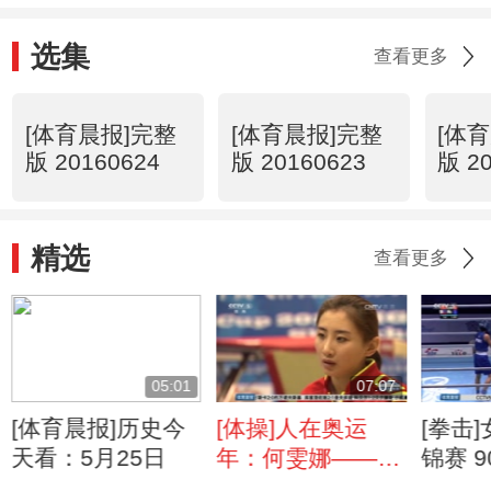
选集
查看更多
[体育晨报]完整
[体育晨报]完整
[体
版 20160624
版 20160623
版 2
精选
查看更多
05:01
07:07
[体育晨报]历史今
[体操]人在奥运
[拳击
天看：5月25日
年：何雯娜——把
锦赛 
时间留给成长
现出色