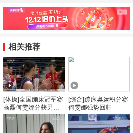
相关推荐
[体操]全国蹦床冠军赛
[综合]蹦床奥运积分赛
高磊何雯娜分获男女
何雯娜强势回归
冠军