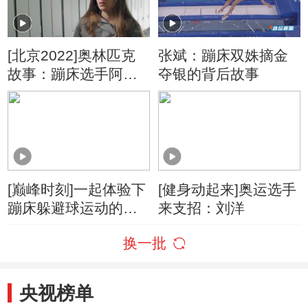
[北京2022]奥林匹克
张斌：蹦床双姝摘金
故事：蹦床选手阿纳
夺银的背后故事
伦特
[巅峰时刻]一起体验下
[健身动起来]奥运选手
蹦床躲避球运动的魅
来支招：刘洋
力
换一批
央视榜单