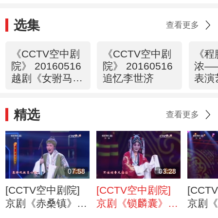
选集
查看更多
《CCTV空中剧
《CCTV空中剧
《程
院》 20160516
院》 20160516
浓—
越剧《女驸马》
追忆李世济
表演
1/2
济》 
精选
查看更多
07:58
03:28
[CCTV空中剧院]
[CCTV空中剧院]
[CCT
京剧《赤桑镇》选
京剧《锁麟囊》选
京剧
段 演唱者：侯宇
段 演唱者：李丽
段 