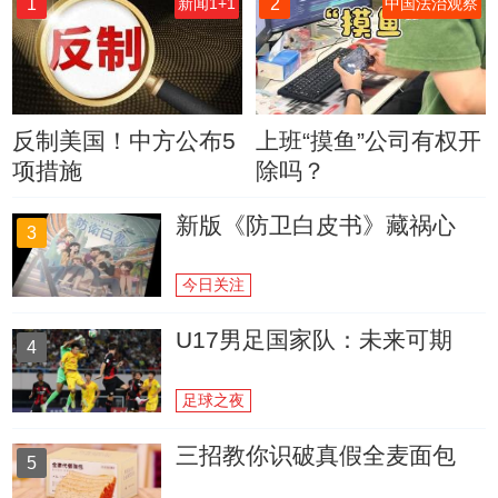
1
2
新闻1+1
中国法治观察
反制美国！中方公布5
上班“摸鱼”公司有权开
项措施
除吗？
新版《防卫白皮书》藏祸心
3
今日关注
U17男足国家队：未来可期
4
足球之夜
三招教你识破真假全麦面包
5