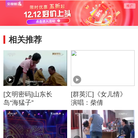
牛腾
相关推荐
[文明密码]山东长
[群英汇]《女儿情》
岛“海猛子”
演唱：柴倩