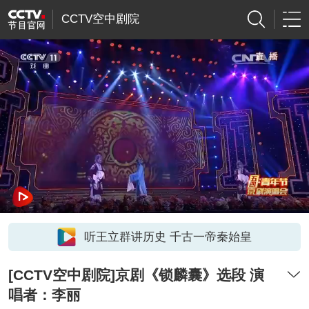
CCTV空中剧院
听王立群讲历史 千古一帝秦始皇
[CCTV空中剧院]京剧《锁麟囊》选段 演
唱者：李丽