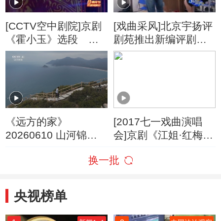
[CCTV空中剧院]京剧
[戏曲采风]北京宇扬评
《霍小玉》选段 演
剧苑推出新编评剧
唱者：李静
《云水情》
《远方的家》
[2017七一戏曲演唱
20260610 山河锦绣
会]京剧《江姐·红梅
看中国 山海连城 魅力
赞》选段 演唱：李丽
换一批
深圳
央视榜单