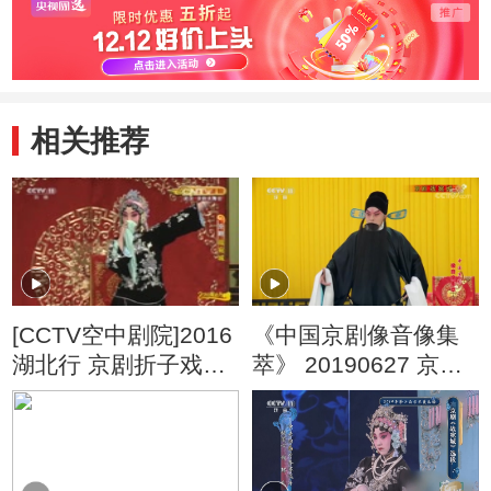
相关推荐
[CCTV空中剧院]2016
《中国京剧像音像集
湖北行 京剧折子戏专
萃》 20190627 京剧
场（二） 京剧《战宛
《战宛城》 2/2
城》