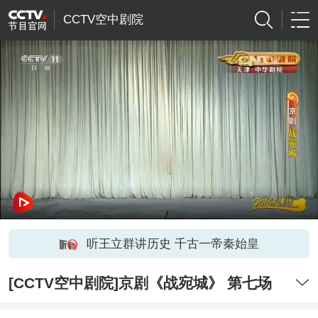
CCTV空中剧院
听王立群讲历史 千古一帝秦始皇
[CCTV空中剧院]京剧《战宛城》 第七场