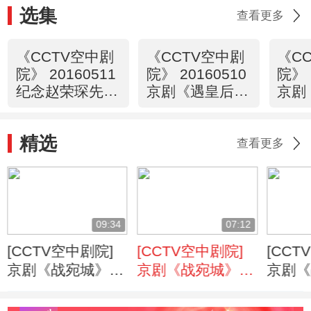
选集
查看更多
《CCTV空中剧
《CCTV空中剧
《C
院》 20160511
院》 20160510
院》 
纪念赵荣琛先生
京剧《遇皇后·
京剧
诞辰一百周年京
打龙袍》 精彩
圣》 
剧演唱会（访
选播
精选
谈）
查看更多
09:34
07:12
[CCTV空中剧院]
[CCTV空中剧院]
[CCT
京剧《战宛城》
京剧《战宛城》
京剧《
第六场
第七场
第四场