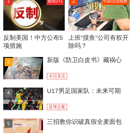
1
2
新闻1+1
中国法治观察
反制美国！中方公布5
上班“摸鱼”公司有权开
项措施
除吗？
新版《防卫白皮书》藏祸心
3
今日关注
U17男足国家队：未来可期
4
足球之夜
三招教你识破真假全麦面包
5