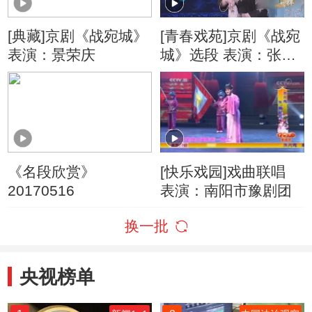
[典藏]京剧《战宛城》
[青春戏苑]京剧《战宛
表演：景荣庆
城》选段 表演：张馨
心
《名段欣赏》
[快乐戏园]戏曲联唱
20170516
表演：南阳市豫剧团
换一批
央视榜单