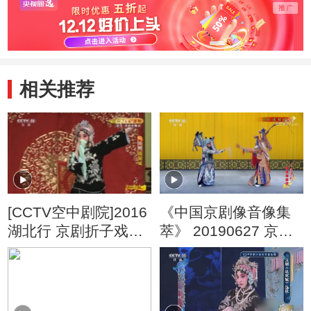
相关推荐
[CCTV空中剧院]2016
《中国京剧像音像集
湖北行 京剧折子戏专
萃》 20190627 京剧
场（二） 京剧《战宛
《战宛城》 1/2
城》