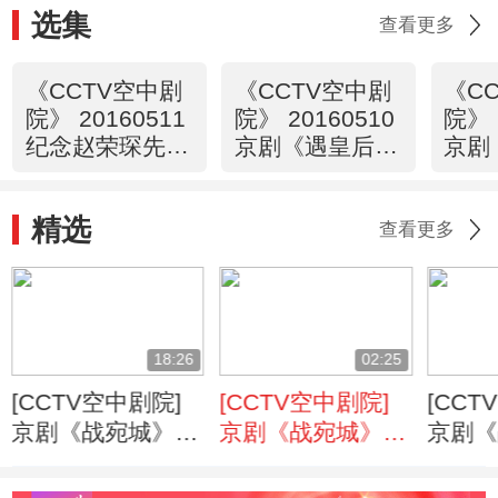
选集
查看更多
《CCTV空中剧
《CCTV空中剧
《C
院》 20160511
院》 20160510
院》 
纪念赵荣琛先生
京剧《遇皇后·
京剧
诞辰一百周年京
打龙袍》 精彩
圣》 
剧演唱会（访
选播
精选
谈）
查看更多
18:26
02:25
[CCTV空中剧院]
[CCTV空中剧院]
[CCT
京剧《战宛城》
京剧《战宛城》
京剧《
第四场
第五场
第三场