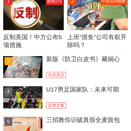
1
2
新闻1+1
中国法治观察
反制美国！中方公布5
上班“摸鱼”公司有权开
项措施
除吗？
新版《防卫白皮书》藏祸心
3
今日关注
U17男足国家队：未来可期
4
足球之夜
三招教你识破真假全麦面包
5