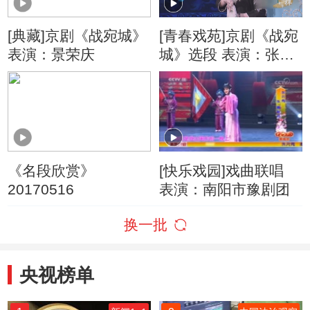
[典藏]京剧《战宛城》
[青春戏苑]京剧《战宛
表演：景荣庆
城》选段 表演：张馨
心
《名段欣赏》
[快乐戏园]戏曲联唱
20170516
表演：南阳市豫剧团
换一批
央视榜单