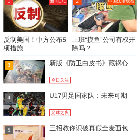
1
2
新闻1+1
中国法治观察
反制美国！中方公布5
上班“摸鱼”公司有权开
项措施
除吗？
新版《防卫白皮书》藏祸心
3
今日关注
U17男足国家队：未来可期
4
足球之夜
三招教你识破真假全麦面包
5