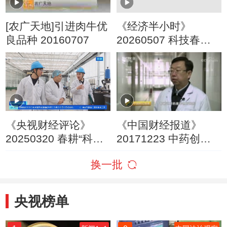
[农广天地]引进肉牛优
《经济半小时》
良品种 20160707
20260507 科技春耕
走南北：藏粮于技 藏
粮于地
《央视财经评论》
《中国财经报道》
20250320 春耕“科技
20171223 中药创新
范” 今年有啥不一样？
变废为宝
换一批
央视榜单