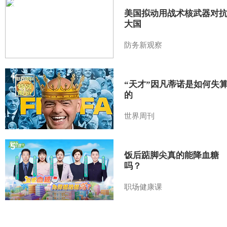
3
美国拟动用战术核武器对
大国
防务新观察
4
“天才”因凡蒂诺是如何失
的
世界周刊
5
饭后踮脚尖真的能降血糖
吗？
职场健康课