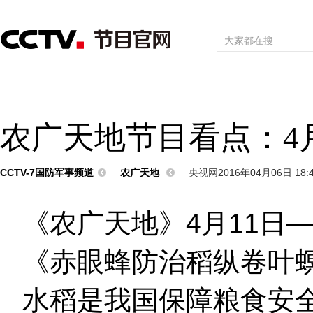
首页
直播
节目单
频道大全
栏目
综合
新闻
财经
综艺
中文国际
体育
电影
国防军事
电
农广天地节目看点：4月1
CCTV-7国防军事频道
农广天地
央视网2016年04月06日 18:
《农广天地》4月11日—
《赤眼蜂防治稻纵卷叶
水稻是我国保障粮食安