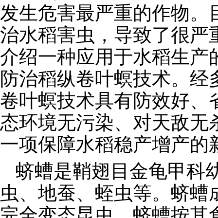
发生危害最严重的作物。
治水稻害虫，导致了很严
介绍一种应用于水稻生产
防治稻纵卷叶螟技术。经
卷叶螟技术具有防效好、
态环境无污染、对天敌无
一项保障水稻稳产增产的
蛴螬是鞘翅目金龟甲科
虫、地蚕、蛭虫等。蛴螬
完全变态昆虫。蛴螬按其