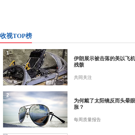
收视TOP榜
1
伊朗展示被击落的美以飞
残骸
共同关注
2
为何戴了太阳镜反而头晕
胀？
每周质量报告