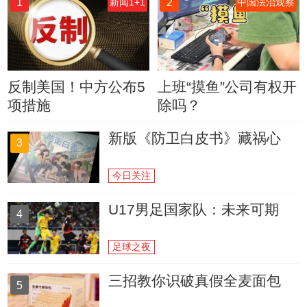
1
2
新闻1+1
中国法治观察
反制美国！中方公布5
上班“摸鱼”公司有权开
项措施
除吗？
新版《防卫白皮书》藏祸心
3
今日关注
U17男足国家队：未来可期
4
足球之夜
三招教你识破真假全麦面包
5