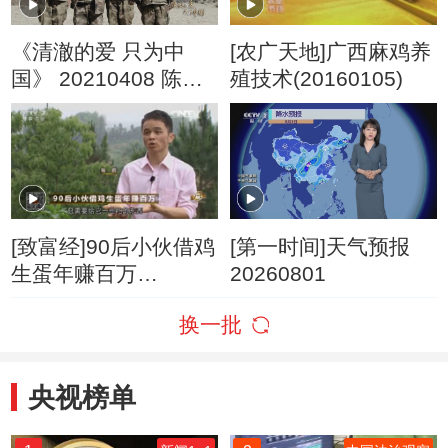
《清澈的爱 只为中
[农广天地]广西麻鸡养
国》 20210408 陈红
殖技术(20160105)
军 卫国戍边 家国永念
[致富经]90后小伙借鸡
[第一时间]天气预报
生蛋年赚百万
20260801
20160713
换一批
央视榜单