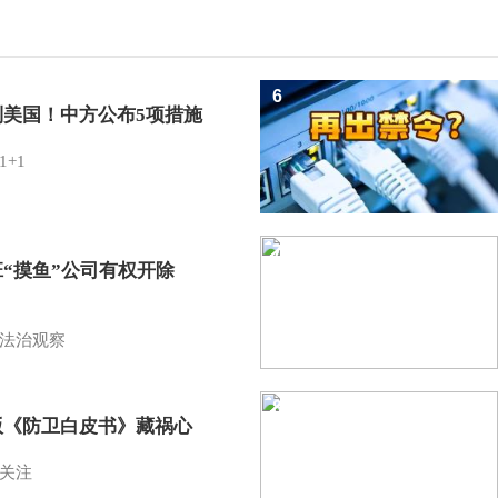
6
制美国！中方公布5项措施
1+1
7
班“摸鱼”公司有权开除
？
法治观察
8
版《防卫白皮书》藏祸心
关注