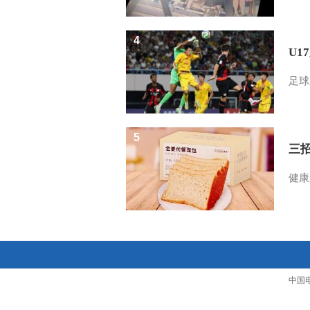
4
U1
足球
5
三
健康
中国