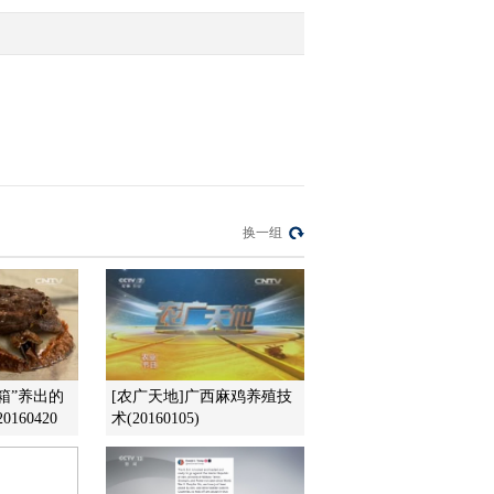
2016-03-31 23:26:16
[聚焦三农]小土豆“争夺
战”
2016-03-31 22:57:16
[聚焦三农]“东海无鱼”敲
换一组
响警钟
2016-03-31 22:57:16
[聚焦三农]孩子被送福利
院 家长为啥领不走
装箱”养出的
[农广天地]广西麻鸡养殖技
160420
术(20160105)
2016-03-31 22:56:17
[聚焦三农]“2016·美丽乡
村国际微电影艺术节”在