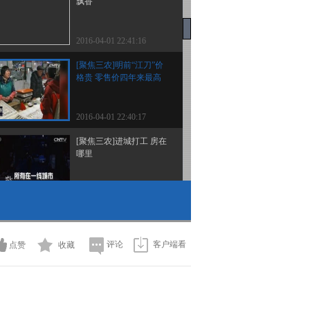
飘香
2016-04-01 22:41:16
[聚焦三农]明前“江刀”价
格贵 零售价四年来最高
2016-04-01 22:40:17
[聚焦三农]进城打工 房在
哪里
2016-04-01 22:40:17
[聚焦三农]让“星星的孩
子”世界尽早亮起
评论
客户端看
点赞
收藏
2016-04-01 22:39:15
[聚焦三农]讨薪讨出了乱
象工程