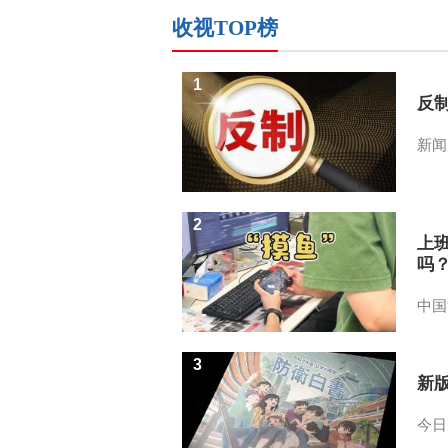
收视TOP榜
1
反
新闻
2
上
吗
中国
3
新
今日