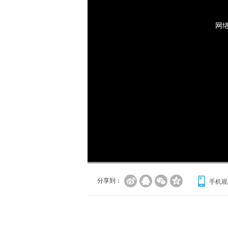
网
分享到：
手机观