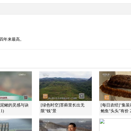
价四年来最高。
养泥鳅的灵感与诀
[绿色时空]苔藓里长出无
[每日农经]“集
1)
限“钱”景
鲍鱼“头头”有价 20