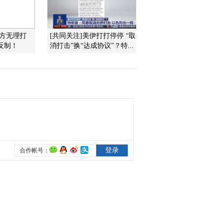
京启动
2016-03-30 23:16:16
美方无理打
[共同关注]美伊打打停停 “取
[聚焦三农]三农人物与时
反制！
消打击”换“达成协议”？特...
代楷模联手共建美丽新农
村
2016-03-30 23:15:16
[聚焦三农]揭开“变色
砖”的秘密
2016-03-30 23:14:16
[聚焦三农]石龟养殖热背
后的隐忧
2016-03-30 23:14:16
[聚焦三农]深山搞散养 鸡
价翻倍涨