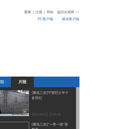
春笋采挖正当时
登录
|
注册
|
帮助
返回央视网
>>
PC客户端
移动客户端
2016-04-04 23:15:15
[聚焦三农]清明特别节
音
热榜
目：来自他乡的采茶女工
微视频
们
儿
音乐
体育赛事
农业农村
2016-04-03 22:59:15
[聚焦三农]清明特别节
目：明前茶贵如金
期
片段
2016-04-02 23:05:19
[聚焦三农]守望烈士半个
多世纪
2016-04-02 23:03:16
[聚焦三农]“一带一路”茶