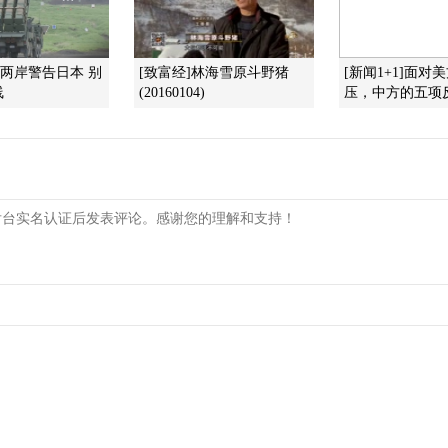
]两岸警告日本 别
[致富经]林海雪原斗野猪
[新闻1+1]面对
线
(20160104)
压，中方的五项