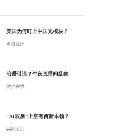
2016-03-29 23:48:17
[聚焦三农]农业部：长江
禁渔时间将延长至4个月
美国为何盯上中国光模块？
今日亚洲
2016-03-29 23:46:20
[聚焦三农]村民偶遇“踏
青”大熊猫
暗语引流？午夜直播间乱象
2016-03-29 23:44:17
法治在线
[聚焦三农]智擒“油耗子”
2016-03-29 23:43:17
“AI双星”上空有何新本领？
[聚焦三农]候车安全——
请您多留个心眼儿 候车
共同关注
室内不做“低头党”