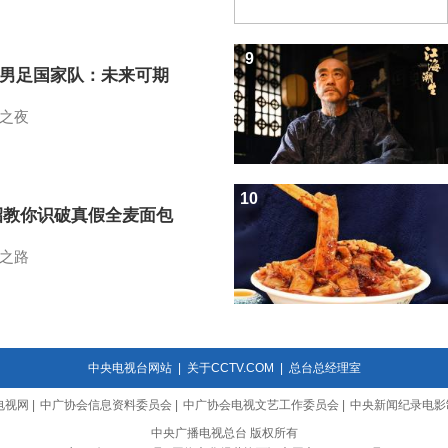
9
7男足国家队：未来可期
之夜
10
招教你识破真假全麦面包
之路
中央电视台网站
|
关于CCTV.COM
|
总台总经理室
电视网
|
中广协会信息资料委员会
|
中广协会电视文艺工作委员会
|
中央新闻纪录电影
中央广播电视总台 版权所有