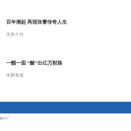
2016-03-29 23:42:18
[聚焦三农]候车安全——
百年潮起 再现张謇传奇人生
请您多留个心眼儿
文化十分
2016-03-29 23:41:18
[聚焦三农]闹心的玉米种
一醋一面 “酸”出亿万财路
2016-03-28 22:59:16
生财有道
[聚焦三农]男孩被炸成重
度烧伤 愁坏家人
2016-03-28 22:58:17
[聚焦三农]酒驾公然行贿
制片厂
这人胆子有点大