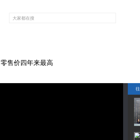
频道大全
栏目大全
片库
4K专区
听
育
电影
国防军事
电视剧
纪录
科教
戏曲
社会与法
少
贵 零售价四年来最高
往