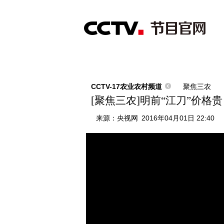
首页
直播
节目单
综合
新闻
财经
综艺
中文国际
体
CCTV-17农业农村频道
聚焦三农
[聚焦三农]明前“江刀”价格
来源：
央视网
2016年04月01日 22:40