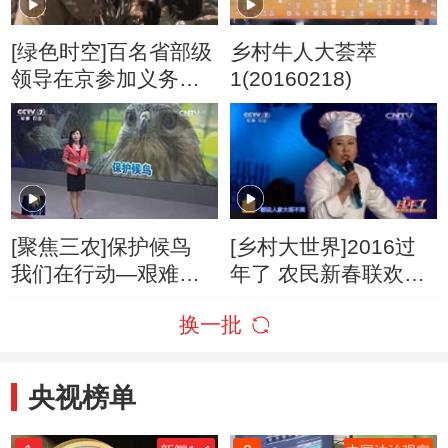
[绿色时空]百名省部级
乡村牛人大荟萃
领导在京参加义务植
1(20160218)
树活动
[聚焦三农]保护候鸟
[乡村大世界]2016过
我们在行动—艰难的
年了 农民新春联欢晚
迁徙路 20161019
会6(20160218)
换一批
央视榜单