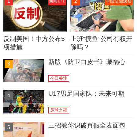
1
2
新闻1+1
中国法治观察
反制美国！中方公布5
上班“摸鱼”公司有权开
项措施
除吗？
新版《防卫白皮书》藏祸心
3
今日关注
U17男足国家队：未来可期
4
足球之夜
三招教你识破真假全麦面包
5