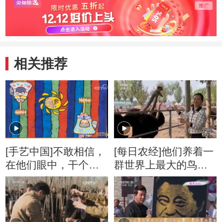
相关推荐
[手艺中国]不敢相信，
[每日农经]他们养着一
在他们眼中，干个农
群世界上最大的鸟
活都能美成一幅画
20160728