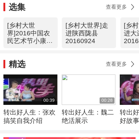
选集
查看更多
[乡村大世
[乡村大世界]走
[乡
界]2016中国农
进陕西陇县
进大
民艺术节小康电
20160924
2016
视节目工程颁奖
典礼 20161001
精选
查看更多
00:39
00:28
转出好人生：张欢
转出好人生：魏二
转出
搞笑自我介绍
绝活展示
好故
生 5月