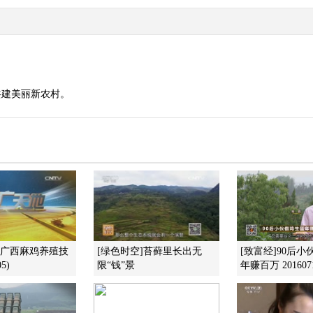
共建美丽新农村。
]广西麻鸡养殖技
[绿色时空]苔藓里长出无
[致富经]90后
5)
限“钱”景
年赚百万 201607