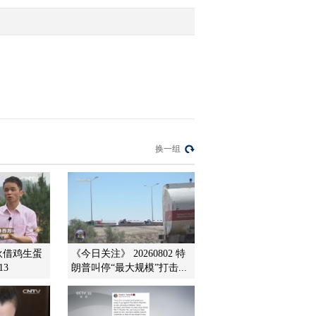
2016-03-29 23:48:17
[聚焦三农]农业部：长江
禁渔时间将延长至4个月
2016-03-29 23:46:20
[聚焦三农]村民偶遇“踏
换一组
青”大熊猫
2016-03-29 23:44:17
[聚焦三农]智擒“油耗子”
小伙借鸡生蛋
《今日关注》 20260802 特
13
朗普叫停“最大规模”打击...
2016-03-29 23:43:17
[聚焦三农]候车安全——
请您多留个心眼儿 候车