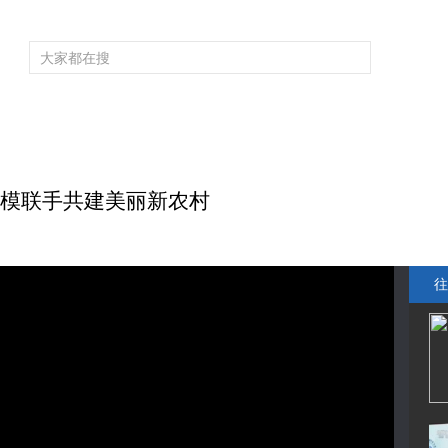
频道大全
栏目大全
片库
4K专区
听
育
电影
国防军事
电视剧
纪录
科教
戏曲
社会与法
少
楷模联手共建美丽新农村
往