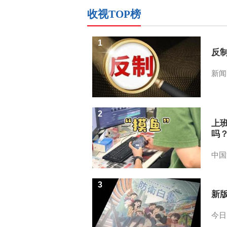
收视TOP榜
1
反
新闻
2
上
吗
中国
3
新
今日