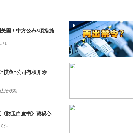
6
制美国！中方公布5项措施
1+1
7
班“摸鱼”公司有权开除
？
法治观察
8
版《防卫白皮书》藏祸心
关注