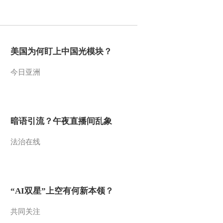
2016-03-28 22:57:16
[聚焦三农]G20农业部长
会将于6月3日召开
美国为何盯上中国光模块？
今日亚洲
2016-03-28 22:56:16
[聚焦三农]玉米“调休” 马
铃薯“上岗”
暗语引流？午夜直播间乱象
2016-03-27 23:01:16
法治在线
[聚焦三农]“魔戒”咬住孩
子手
2016-03-27 23:01:16
“AI双星”上空有何新本领？
[聚焦三农]文明赏花 请把
陋习带走
共同关注