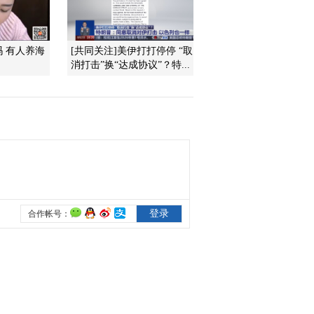
室内不做“低头党”
2016-03-29 23:42:18
吗 有人养海
[共同关注]美伊打打停停 “取
[聚焦三农]候车安全——
消打击”换“达成协议”？特...
请您多留个心眼儿
2016-03-29 23:41:18
[聚焦三农]闹心的玉米种
2016-03-28 22:59:16
[聚焦三农]男孩被炸成重
度烧伤 愁坏家人
2016-03-28 22:58:17
[聚焦三农]酒驾公然行贿
这人胆子有点大