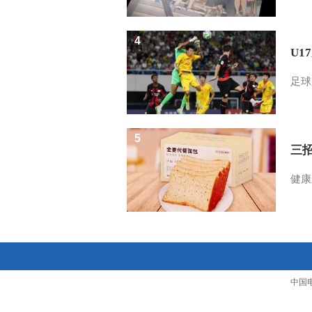
4
U1
足球
5
三
健康
中国