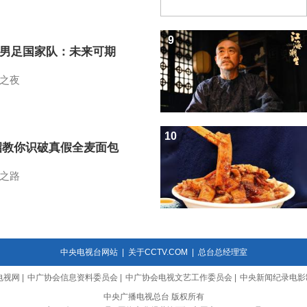
9
7男足国家队：未来可期
之夜
10
招教你识破真假全麦面包
之路
中央电视台网站
|
关于CCTV.COM
|
总台总经理室
电视网
|
中广协会信息资料委员会
|
中广协会电视文艺工作委员会
|
中央新闻纪录电影
中央广播电视总台 版权所有