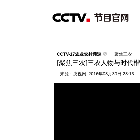
首页
直播
节目单
综合
新闻
财经
综艺
中文国际
体
CCTV-17农业农村频道
聚焦三农
[聚焦三农]三农人物与时代
来源：
央视网
2016年03月30日 23:15