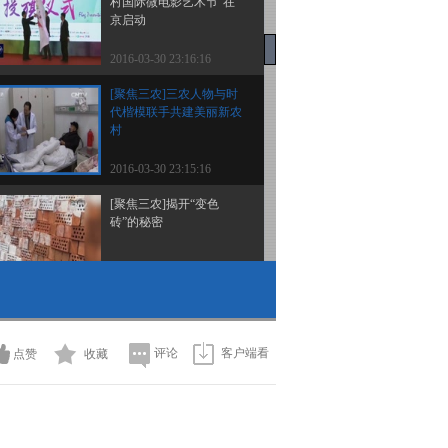
村国际微电影艺术节”在
京启动
2016-03-30 23:16:16
[聚焦三农]三农人物与时
代楷模联手共建美丽新农
村
2016-03-30 23:15:16
[聚焦三农]揭开“变色
砖”的秘密
2016-03-30 23:14:16
[聚焦三农]石龟养殖热背
后的隐忧
评论
客户端看
点赞
收藏
2016-03-30 23:14:16
[聚焦三农]深山搞散养 鸡
价翻倍涨