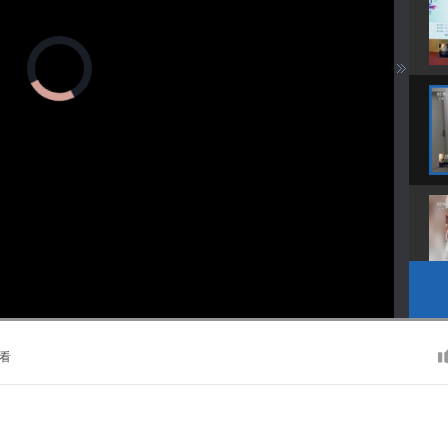
正
在
加
载
视
频
播
放
器。
播
画
静
放
质
音
速
(m)
度
看