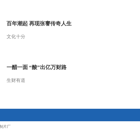
2016-03-27 23:01:15
[聚焦三农]严重超载的“黑
百年潮起 再现张謇传奇人生
校车”
文化十分
2016-03-27 22:59:16
[聚焦三农]多彩油菜花 装
扮美丽春天
一醋一面 “酸”出亿万财路
2016-03-27 22:59:16
生财有道
[聚焦三农]黑龙江绥化：
春耕未到 电力先行
2016-03-26 22:45:15
[聚焦三农]男童从五楼阳
制片厂
台坠下 邻居扯棉被接住