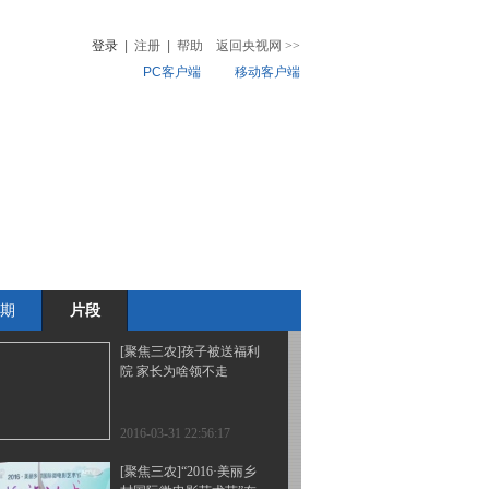
象工程
登录
|
注册
|
帮助
返回央视网
>>
PC客户端
移动客户端
2016-03-31 23:26:16
[聚焦三农]小土豆“争夺
音
热榜
战”
微视频
儿
音乐
体育赛事
农业农村
2016-03-31 22:57:16
[聚焦三农]“东海无鱼”敲
响警钟
期
片段
2016-03-31 22:57:16
[聚焦三农]孩子被送福利
院 家长为啥领不走
2016-03-31 22:56:17
[聚焦三农]“2016·美丽乡