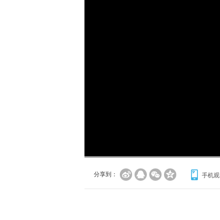
加
载
/
完
成
:
0%
分享到：
手机观